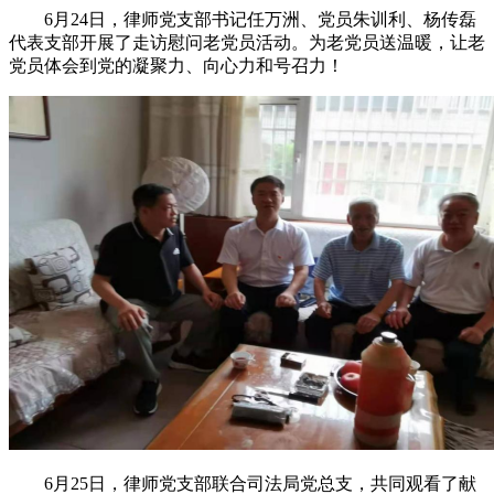
6月24日，律师党支部书记任万洲、党员朱训利、杨传磊
代表支部开展了走访慰问老党员活动。为老党员送温暖，让老
党员体会到党的凝聚力、向心力和号召力！
6月25日，律师党支部联合司法局党总支，共同观看了献