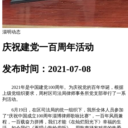
淄明动态
庆祝建党一百周年活动
发布时间：2021-07-08
2021年是中国建党100周年。为庆祝党的百年华诞，根据
上级党组织要求，周村区司法局律师事务所党支部举行了一系
列活动。
6月19日，在区司法局的统一组织下，我所全体人员参加
了“庆祝中国成立100周年淄博律师歌咏比赛”，一百年风雨兼
程，一百载奋力拼搏，我们才能《在灿烂阳光下》幸福的生
活，如今我们《再唱山歌给党听》，用歌声抒发对党的热爱，