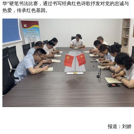
华”硬笔书法比赛，通过书写经典红色诗歌抒发对党的忠诚与
热爱，传承红色基因。
报道：刘娇