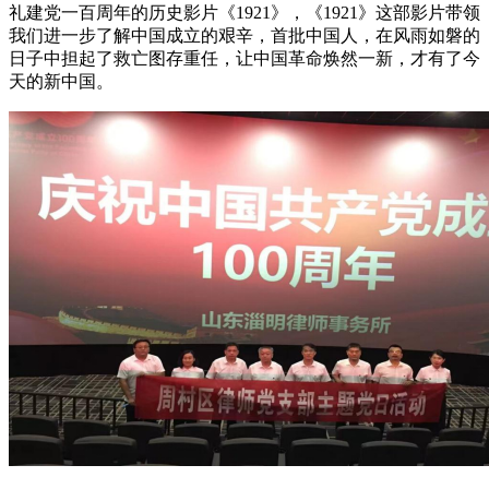
礼建党一百周年的历史影片《1921》，《1921》这部影片带领
我们进一步了解中国成立的艰辛，首批中国人，在风雨如磐的
日子中担起了救亡图存重任，让中国革命焕然一新，才有了今
天的新中国。