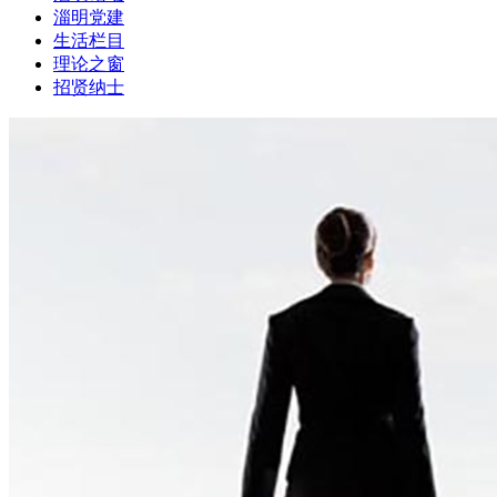
淄明党建
生活栏目
理论之窗
招贤纳士