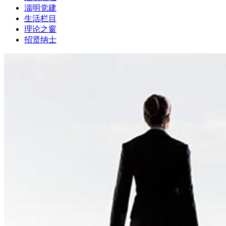
淄明党建
生活栏目
理论之窗
招贤纳士