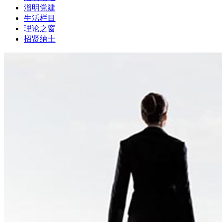
淄明党建
生活栏目
理论之窗
招贤纳士