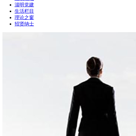
淄明党建
生活栏目
理论之窗
招贤纳士