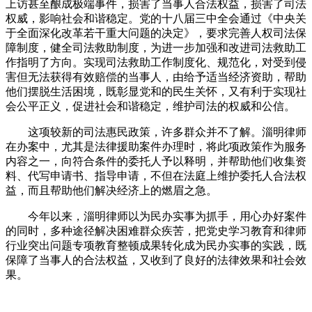
上访甚至酿成极端事件，损害了当事人合法权益，损害了司法
权威，影响社会和谐稳定。党的十八届三中全会通过《中央关
于全面深化改革若干重大问题的决定》，要求完善人权司法保
障制度，健全司法救助制度，为进一步加强和改进司法救助工
作指明了方向。实现司法救助工作制度化、规范化，对受到侵
害但无法获得有效赔偿的当事人，由给予适当经济资助，帮助
他们摆脱生活困境，既彰显党和的民生关怀，又有利于实现社
会公平正义，促进社会和谐稳定，维护司法的权威和公信。
这项较新的司法惠民政策，许多群众并不了解。淄明律师
在办案中，尤其是法律援助案件办理时，将此项政策作为服务
内容之一，向符合条件的委托人予以释明，并帮助他们收集资
料、代写申请书、指导申请，不但在法庭上维护委托人合法权
益，而且帮助他们解决经济上的燃眉之急。
今年以来，淄明律师以为民办实事为抓手，用心办好案件
的同时，多种途径解决困难群众疾苦，把党史学习教育和律师
行业突出问题专项教育整顿成果转化成为民办实事的实践，既
保障了当事人的合法权益，又收到了良好的法律效果和社会效
果。