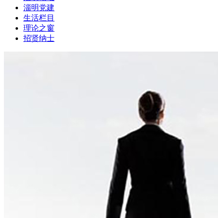
淄明党建
生活栏目
理论之窗
招贤纳士