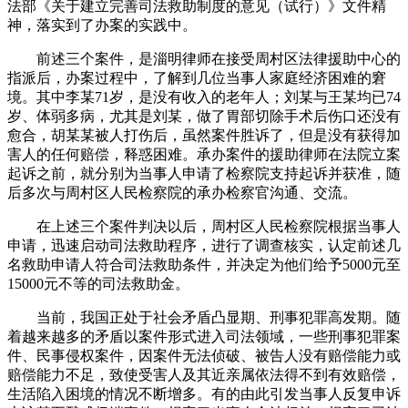
法部《关于建立完善司法救助制度的意见（试行）》文件精
神，落实到了办案的实践中。
前述三个案件，是淄明律师在接受周村区法律援助中心的
指派后，办案过程中，了解到几位当事人家庭经济困难的窘
境。其中李某71岁，是没有收入的老年人；刘某与王某均已74
岁、体弱多病，尤其是刘某，做了胃部切除手术后伤口还没有
愈合，胡某某被人打伤后，虽然案件胜诉了，但是没有获得加
害人的任何赔偿，释惑困难。承办案件的援助律师在法院立案
起诉之前，就分别为当事人申请了检察院支持起诉并获准，随
后多次与周村区人民检察院的承办检察官沟通、交流。
在上述三个案件判决以后，周村区人民检察院根据当事人
申请，迅速启动司法救助程序，进行了调查核实，认定前述几
名救助申请人符合司法救助条件，并决定为他们给予5000元至
15000元不等的司法救助金。
当前，我国正处于社会矛盾凸显期、刑事犯罪高发期。随
着越来越多的矛盾以案件形式进入司法领域，一些刑事犯罪案
件、民事侵权案件，因案件无法侦破、被告人没有赔偿能力或
赔偿能力不足，致使受害人及其近亲属依法得不到有效赔偿，
生活陷入困境的情况不断增多。有的由此引发当事人反复申诉