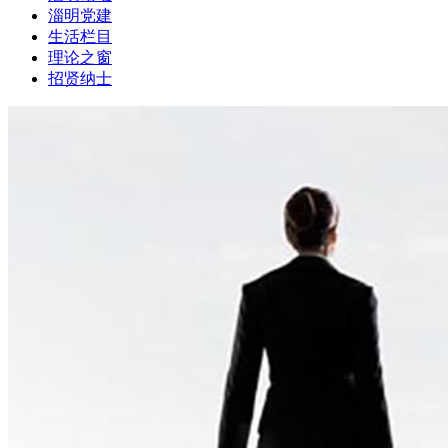
淄明党建
生活栏目
理论之窗
招贤纳士