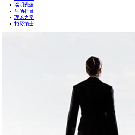
淄明党建
生活栏目
理论之窗
招贤纳士