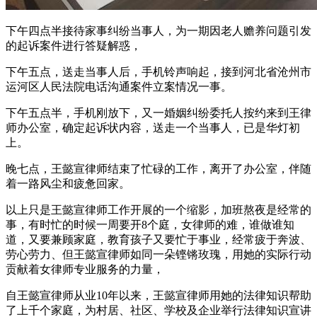
下午四点半接待家事纠纷当事人，为一期因老人赡养问题引发
的起诉案件进行答疑解惑，
下午五点，送走当事人后，手机铃声响起，接到河北省沧州市
运河区人民法院电话沟通案件立案情况一事。
下午五点半，手机刚放下，又一婚姻纠纷委托人按约来到王律
师办公室，确定起诉状内容，送走一个当事人，已是华灯初
上。
晚七点，王懿宣律师结束了忙碌的工作，离开了办公室，伴随
着一路风尘和疲惫回家。
以上只是王懿宣律师工作开展的一个缩影，加班熬夜是经常的
事，有时忙的时候一周要开8个庭，女律师的难，谁做谁知
道，又要兼顾家庭，教育孩子又要忙于事业，经常疲于奔波、
劳心劳力、但王懿宣律师如同一朵铿锵玫瑰，用她的实际行动
贡献着女律师专业服务的力量，
自王懿宣律师从业10年以来，王懿宣律师用她的法律知识帮助
了上千个家庭，为村居、社区、学校及企业举行法律知识宣讲