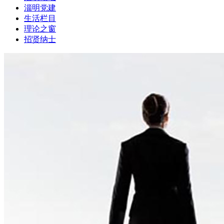
淄明党建
生活栏目
理论之窗
招贤纳士