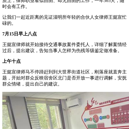
质上，律师职业看似自由、却无自由的工作，一年365天，随
时会有工作。
让我们一起近距离的见证淄明所年轻的合伙人女律师王懿宣忙
碌的。
7月15日早上八点
王懿宣律师就开始接待交通事故案件委托人，详细了解案情经
过后，提出建议，告知当事人怎样为伤残等级鉴定做准备。
上午十点
王懿宣律师马不停蹄赶到到大世界街道社区，刚落座就直奔主
题，开始对群众反映宿舍区北门是否开放一事进行调解，安抚
群众情绪，提出自己的建议。