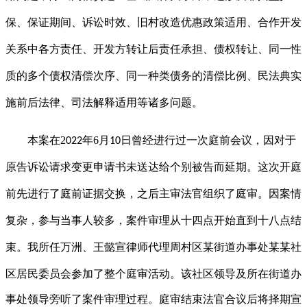
保、保证期间、诉讼时效、
旧村
改造优惠政策适用、合作开发
关系中各方责任、开发方转让后责任承担、债权转让、同一性
质的多个债权清偿次序、同一种类债务的清偿比例、民法典实
施前后法律、司法解释适用等诸多问题。
本案在
2
年
6
月
日曾经进行过一次庭前会议，因对于
022
1
0
原告诉讼请求变更申请书未送达给个别被告而延期。这次开庭
前先进行了庭前证据交换，之后主审法官组织了庭审。因案情
复杂，参与当事人较多，案件审理从十四点开始直到十八点结
束。我所任万洲、王懿宣律师代理
周村区某街道办事处某某社
区居民委员会参加了整个庭审活动。该社区领导及所在街道办
事处领导旁听了案件审理过程。庭审结束法官合议后将择期宣