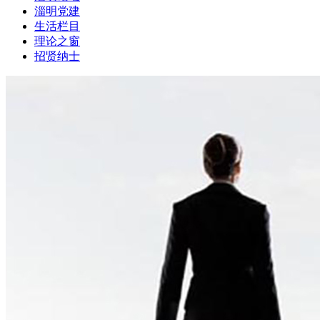
淄明党建
生活栏目
理论之窗
招贤纳士