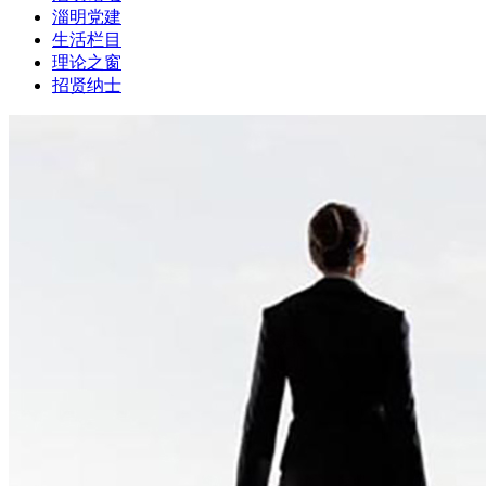
淄明党建
生活栏目
理论之窗
招贤纳士