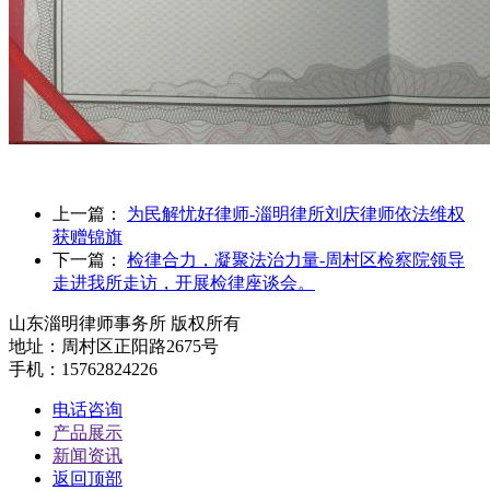
上一篇：
为民解忧好律师-淄明律所刘庆律师依法维权
获赠锦旗
下一篇：
检律合力，凝聚法治力量-周村区检察院领导
走进我所走访，开展检律座谈会。
山东淄明律师事务所 版权所有
地址：周村区正阳路2675号
手机：15762824226
电话咨询
产品展示
新闻资讯
返回顶部