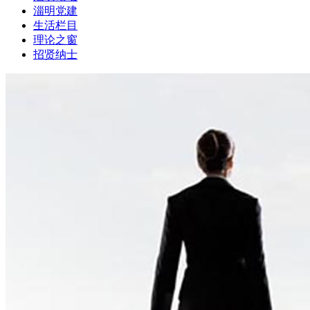
淄明党建
生活栏目
理论之窗
招贤纳士