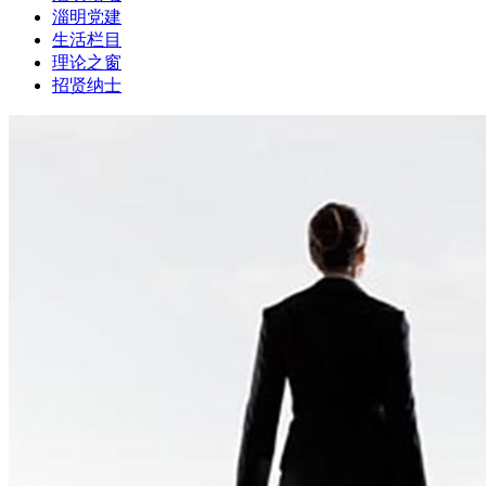
淄明党建
生活栏目
理论之窗
招贤纳士