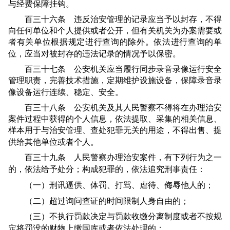
与经费保障挂钩。
百三十六条 违反治安管理的记录应当予以封存，不得
向任何单位和个人提供或者公开，但有关机关为办案需要或
者有关单位根据规定进行查询的除外。依法进行查询的单
位，应当对被封存的违法记录的情况予以保密。
百三十七条 公安机关应当履行同步录音录像运行安全
管理职责，完善技术措施，定期维护设施设备，保障录音录
像设备运行连续、稳定、安全。
百三十八条 公安机关及其人民警察不得将在办理治安
案件过程中获得的个人信息，依法提取、采集的相关信息、
样本用于与治安管理、查处犯罪无关的用途，不得出售、提
供给其他单位或者个人。
百三十九条 人民警察办理治安案件，有下列行为之一
的，依法给予处分；构成犯罪的，依法追究刑事责任：
（一）刑讯逼供、体罚、打骂、虐待、侮辱他人的；
（二）超过询问查证的时间限制人身自由的；
（三）不执行罚款决定与罚款收缴分离制度或者不按规
定将罚没的财物上缴国库或者依法处理的；