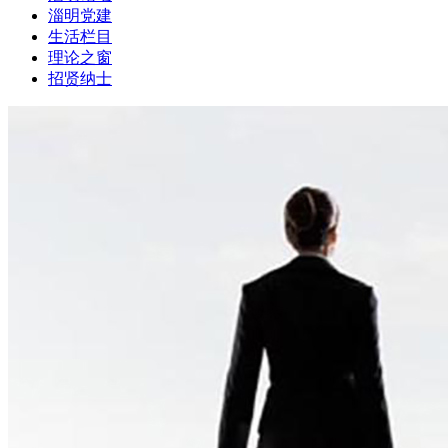
淄明党建
生活栏目
理论之窗
招贤纳士