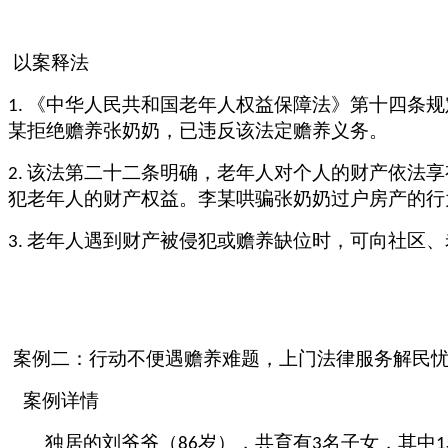
以案释法
《中华人民共和国老年人权益保障法》第十四条规
1.
某拒绝赡养张奶奶，已违反该法定赡养义务。
该法第二十二条明确，老年人对个人的财产依法享
2.
犯老年人的财产权益。李某哄骗张奶奶过户房产的行
老年人遇到财产被侵犯或赡养缺位时，可向社区、
3.
案例二：行动不便遇赡养难题，上门法律服务解民
案例详情
独居的刘爷爷（
岁），共育有
名子女，其中
86
3
1