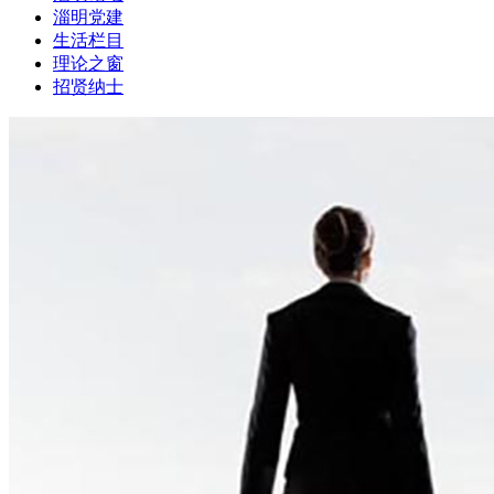
淄明党建
生活栏目
理论之窗
招贤纳士