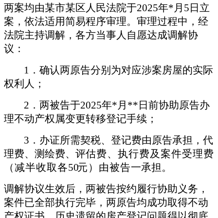
两案均由
某
市
某
区人民法院于
2025
年
*
月
5
日立
案，依法适用简易程序审理。审理过程中，经
法院主持调解，各方当事人自愿达成调解协
议：
1
．
确认两原告分别为对应涉案房屋的实际
权利人；
2
．
两被告于
2025
年
*
月
**
日前协助原告办
理不动产权属变更转移登记手续；
3
．
办证所需契税、登记费由原告承担，代
理费、测绘费、评
估费
、执行费及案件受理费
（
减半收取各
5
0
元）由被告
一
承担。
调解协议生效后，两被告按约履行协助义务，
案件已全部执行完毕，两原告均成功取得不动
产权证书，历史遗留的房产登记问题得以彻底