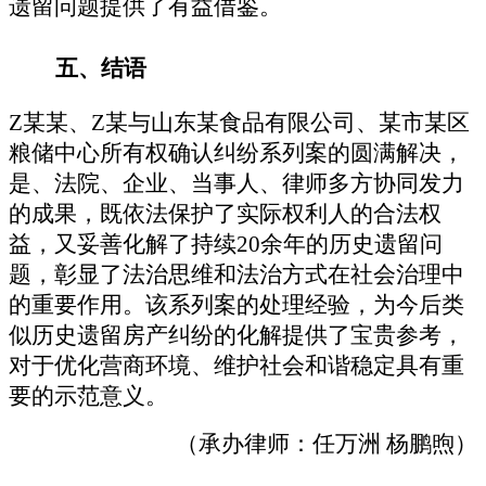
遗留问题提供了有益借鉴。
五、
结语
Z
某某、
Z
某与山东某食品有限公司、
某
市某区
粮储
中心所有权确认纠纷系列案的圆满解决，
是
、
法院、企业、当事人、律师多方协同发力
的成果，既依法保护了实际权利人的合法权
益，又妥善化解了持续
20
余年的历史遗留问
题，彰显了法治思维和法治方式在社会治理中
的重要作用。该系列案的处理经验，为今后类
似历史遗留房产纠纷的化解提供了宝贵参考
，
对于优化营商环境、维护社会和谐稳定具有重
要的示范
意义。
（
承办律师：任万洲
杨鹏煦
）