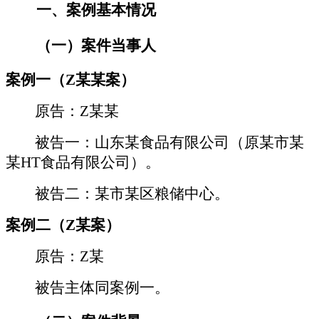
一、
案例基本情况
（一）
案件当事人
案例一（
Z
某某案）
原告：
Z
某某
被告一：山东某食品有限公司（原
某
市
某
某
HT
食品有限公司）。
被告二：
某
市某区
粮储
中心。
案例二（
Z
某案）
原告：
Z
某
被告主体同案例一。