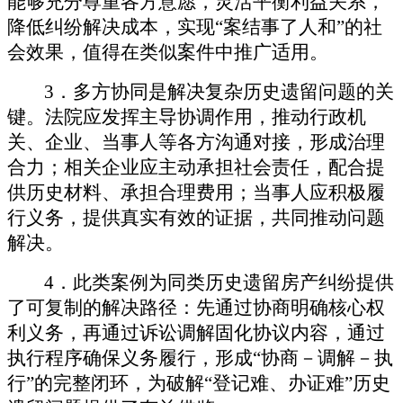
能够充分尊重各方意愿，灵活平衡利益关系，
降低纠纷解决成本，实现
“
案结事了人和
”
的社
会效果，值得在类似案件中推广适用。
3
．
多方协同是解决复杂历史遗留问题的关
键。法院应发挥主导协调作用，推动行政机
关、企业、当事人等各方沟通对接，形成治理
合力；相关企业应主动承担社会责任，配合提
供历史材料、承担合理费用；当事人应积极履
行义务，提供真实有效的证据，共同推动问题
解决。
4
．
此类案例为同类历史遗留房产纠纷提供
了可复制的解决路径：先通过协商明确核心权
利义务，再通过诉讼调解固化协议内容，通过
执行程序确保义务履行，形成
“
协商－调解－执
行
”
的完整闭环，为破解
“
登记难、办证难
”
历史