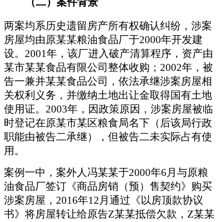
（二）
案件背景
两案均系历史遗留房产所有权确认纠纷，涉案
房屋均由原
某
某粮油食品厂于
2000
年开发建
设。
2001
年，该厂进入破产清算程序，资产由
某
市
某
某食品有限公司整体收购；
2002
年，被
告一兼并
某某食品
公司，依法承继涉案房屋相
关权利义务，并缴纳土地出让金取得国有土地
使用证。
2003
年，因政策原因，涉案房屋被临
时登记在原
某
市
某
区粮食局名下（后该局行政
职能由被告二承继），但被告二未实际占有使
用。
案例一中，案外人冯某某于
2000
年
6
月与原粮
油食品厂签订《商品房销（预）售契约》购买
涉案房屋，
2016
年
12
月通过《以房顶款协议
书》将房屋转让给原告
Z
某某抵偿欠款，
Z
某某