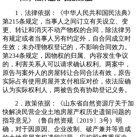
1
．
法律依据
：《中华人民共和国民法典》
第
215
条规定，当事人之间订立有关设立、变
更、转让和消灭不动产物权的合同，除法律另
有规定或者当事人另有约定外，自合同成立时
生效；未办理物权登记的，不影响合同效力。
第
234
条规定，因物权的归属、内容发生争议
的，利害关系人可以请求确认权利。两案中，
原告与案外人的房屋转让合同合法有效，原告
实际占有使用房屋并支付相应对价，依法应确
认为实际权利人，两被告负有协助登记义务。
2
．
政策依据
：《山东省自然资源厅关于加
快解决民营企业土地房屋产权历史遗留问题的
指导意见》（鲁自然资规〔
2019
〕
3
号）明
确，对于因原因、企业改制、破产兼并等造成