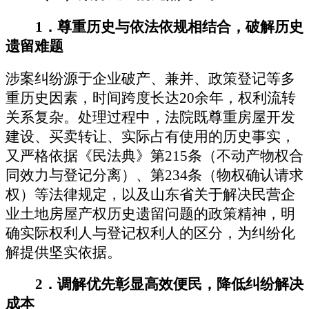
1
．
尊重历史与依法依规相结合，破解历史
遗留难题
涉案纠纷源于企业破产、兼并、政策登记等多
重历史因素，时间跨度长达
20
余年，权利流转
关系复杂。处理过程中，法院既尊重房屋开发
建设、买卖转让、实际占有使用的历史事实，
又严格依据《民法典》第
215
条（不动产物权合
同效力与登记分离）、第
234
条（物权确认请求
权）等法律规定，以及山东省关于解决民营企
业土地房屋产权历史遗留问题的政策精神，明
确实际权利人与登记权利人的区分，为纠纷化
解提供坚实依据。
2
．
调解优先彰显高效便民，降低纠纷解决
成本