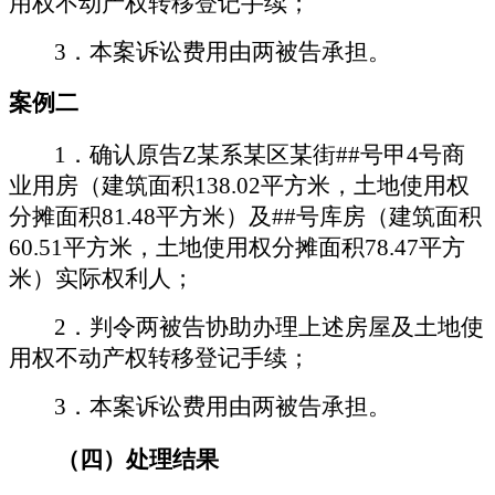
用权不动产权转移登记手续；
3
．
本案诉讼费用由两被告承担。
案例二
1
．
确认原告
Z
某系
某
区
某
街
##
号甲
4
号商
业用房（建筑面积
138.02
平方米，土地使用权
分摊面积
81.48
平方米）及
##
号库房（建筑面积
60.51
平方米，土地使用权分摊面积
78.47
平方
米）实际权利人；
2
．
判令两被告协助办理上述房屋及土地使
用权不动产权转移登记手续；
3
．
本
案诉讼费用由两被告承担。
（四）
处理结果