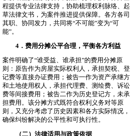
程提供专业法律支持，协助梳理权利脉络、起
草法律文书，为案件推进提供保障。各方各司
其职、协同发力，共同将
“
不可能
”
变为
“
可
能
”
。
4
．
费用分摊公平合理，平衡各方利益
案件明确了
“
谁受益、谁承担
”
的费用分摊原
则：原告作为房屋实际权利人，承担契税、登
记费等直接办证费用；被告一作为资产承继方
和土地使用权人，承担代理费、测绘费、诉讼
费等间接费用；被告二作为历史登记方，
未
承
担费用。该分摊方式既符合权利义务对等原
则，又充分考虑了历史因素和各方实际情况，
确保纠纷解决的公平性和可执行性。
（二）
法律适用与政策依据