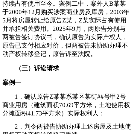
持续占有使用至今。案例二中，案外人
B
某某
于
2000
年
12
月购买涉案商业房及库房，
2003
年
5
月将房屋转让给原告
Z
某，
Z
某实际占有使用
并承担相关费用。
2025
年
9
月，两原告分别与
两被告签订协议书，确认原告为实际产权人，
原告已支付相应对价，但两被告未协助办理不
动产权转移登记，原告诉至法院。
（三）
诉讼请求
案例一
1
．
确认原告
Z
某某系
某
区
某
街
##
号甲
2
号
商业用房（建筑面积
70.69
平方米，土地使用权
分摊面积
41.73
平方米）实际权利人；
2
．
判令两被告协助办理上述房屋及土地使