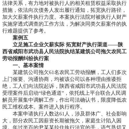
法律关系，有力地对被执行人的相关租赁权益采取执行
措施，依法向次债务人发出履行通知，拓宽执行路径，
加大欠薪案件执行力度。本案执行法院对被执行人财产
实施穿透式调查的工作方法，为解决同类欠薪案件的执
行难题提供了参考。
案例五
立足施工企业欠薪实际
拓宽财产执行渠道
——陕
西省咸阳市武功县人民法院执结某建筑公司拖欠农民工
劳动报酬纠纷执行案
一、基本案情
某建筑公司拖欠
61名农民工劳动报酬，工人们多次
上门催要、沟通协商，均被该公司以各种理由推诿拒
绝，工人们向法院起诉，陕西省咸阳市武功县人民法院
受理案件后启动“绿色通道”，依托线上平台联合人民调
解员开展集中调解工作，作出司法确认书，限度降低农
民工维权成本。案件进入执行程序。
本案申请执行人数达
61人，涉及群体广、社会影响
大，部分农民工因薪资长期被拖欠，家庭生计陷入困
境。年过半百的尹某某拉住执行法官的手，语气恳切又