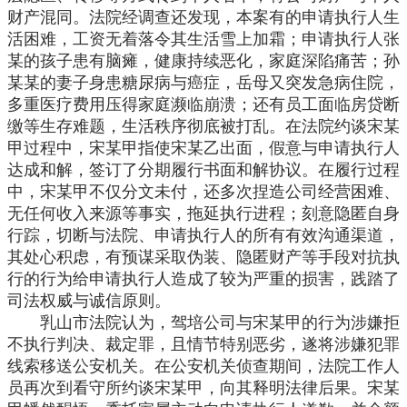
财产混同。法院经调查还发现，本案有的申请执行人生
活困难，工资无着落令其生活雪上加霜；申请执行人张
某的孩子患有脑瘫，健康持续恶化，家庭深陷痛苦；孙
某某的妻子身患糖尿病与癌症，岳母又突发急病住院，
多重医疗费用压得家庭濒临崩溃；还有员工面临房贷断
缴等生存难题，生活秩序彻底被打乱。在法院约谈宋某
甲过程中，宋某甲指使宋某乙出面，假意与申请执行人
达成和解，签订了分期履行书面和解协议。在履行过程
中，宋某甲不仅分文未付，还多次捏造公司经营困难、
无任何收入来源等事实，拖延执行进程；刻意隐匿自身
行踪，切断与法院、申请执行人的所有有效沟通渠道，
其处心积虑，有预谋采取伪装、隐匿财产等手段对抗执
行的行为给申请执行人造成了较为严重的损害，践踏了
司法权威与诚信原则。
乳山市法院认为，驾培公司与宋某甲的行为涉嫌拒
不执行判决、裁定罪，且情节特别恶劣，遂将涉嫌犯罪
线索移送公安机关。在公安机关侦查期间，法院工作人
员再次到看守所约谈宋某甲，向其释明法律后果。宋某