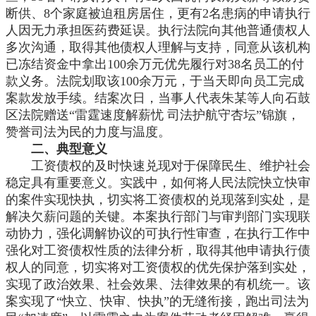
断供、8个家庭被迫租房居住，更有2名患病的申请执行
人因无力承担医药费延误。执行法院向其他普通债权人
多次沟通，取得其他债权人理解与支持，同意从该机构
已冻结资金中拿出100余万元优先履行对38名员工的付
款义务。法院划取该100余万元，于当天即向员工完成
案款发放手续。结案次日，当事人代表朱某等人向石鼓
区法院赠送“雷霆速度解薪忧 司法护航守杏坛”锦旗，
赞誉司法为民的力度与温度。
二、典型意义
工资债权的及时快速兑现对于保障民生、维护社会
稳定具有重要意义。实践中，如何将人民法院快立快审
的案件实现快执，切实将工资债权的兑现落到实处，是
解决欠薪问题的关键。本案执行部门与审判部门实现联
动协力，强化调解协议的可执行性审查，在执行工作中
强化对工资债权性质的法律分析，取得其他申请执行债
权人的同意，切实将对工资债权的优先保护落到实处，
实现了政治效果、社会效果、法律效果的有机统一。该
案实现了
“快立、快审、快执”的无缝衔接，跑出司法为