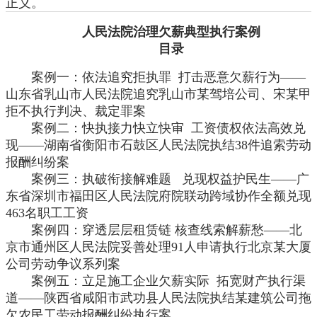
正义。
人民法院治理欠薪典型执行案例
目录
案例一：依法追究拒执罪
打击恶意欠薪行为——
山东省乳山市人民法院追究乳山市某驾培公司、宋某甲
拒不执行判决、裁定罪案
案例二：快执接力快立快审
工资债权依法高效兑
现——湖南省衡阳市石鼓区人民法院执结38件追索劳动
报酬纠纷案
案例三：执破衔接解难题
兑现权益护民生——广
东省深圳市福田区人民法院府院联动跨域协作全额兑现
463名职工工资
案例四：穿透层层租赁链
核查线索解薪愁
——北
京市通州区人民法院妥善处理91人申请执行北京某大厦
公司劳动争议系列案
案例五：立足施工企业欠薪实际
拓宽财产执行渠
道——陕西省咸阳市武功县人民法院执结某建筑公司拖
欠农民工劳动报酬纠纷执行案