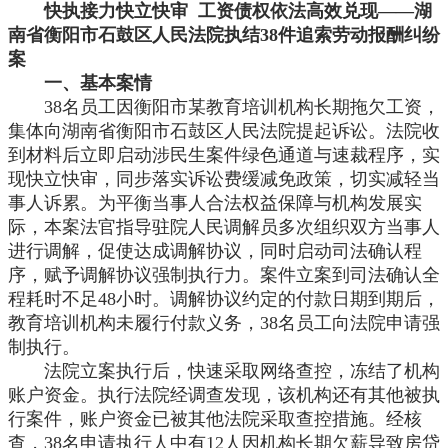
快执接力快立快审
工资债权依法高效兑现——湖
南省衡阳市石鼓区人民法院执结38件追索劳动报酬纠纷
案
一、基本案情
38名员工因衡阳市某教育培训机构长期拖欠工资，
集体向湖南省衡阳市石鼓区人民法院提起诉讼。法院收
到材料后立即启动涉民生案件绿色通道与速裁程序，实
现快立快审，同步落实诉讼费缓减免政策，切实减轻当
事人诉累。为平衡当事人合法权益保障与机构发展实
际，本案法官指导驻院人民调解员多次组织双方当事人
进行调解，促使达成调解协议，同时启动司法确认程
序，赋予调解协议强制执行力。案件立案到司法确认全
程耗时不足48小时。调解协议约定的付款日期到期后，
教育培训机构未履行付款义务，38名员工向法院申请强
制执行。
法院立案执行后，快速采取网络查控，冻结了机构
账户资金。执行法院经调查发现，该机构还有其他被执
行案件，账户资金已被其他法院采取查控措施。经核
查，
38名申请执行人中有12人因机构长期欠薪导致房贷