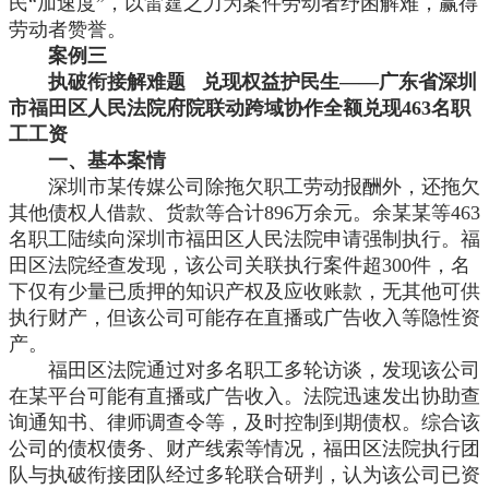
民“加速度”，以雷霆之力为案件劳动者纾困解难，赢得
劳动者赞誉。
案例三
执破衔接解难题
兑现权益护民生——广东省深圳
市福田区人民法院府院联动跨域协作全额兑现463名职
工工资
一、基本案情
深圳市某传媒公司除拖欠职工劳动报酬外，还拖欠
其他债权人借款、货款等合计
896万余元。余某某等463
名职工陆续向深圳市福田区人民法院申请强制执行。福
田区法院经查发现，该公司关联执行案件超300件，名
下仅有少量已质押的知识产权及应收账款，无其他可供
执行财产，但该公司可能存在直播或广告收入等隐性资
产。
福田区法院通过对多名职工多轮访谈，发现该公司
在某平台可能有直播或广告收入。法院迅速发出协助查
询通知书、律师调查令等，及时控制到期债权。综合该
公司的债权债务、财产线索等情况，福田区法院执行团
队与执破衔接团队经过多轮联合研判，认为该公司已资