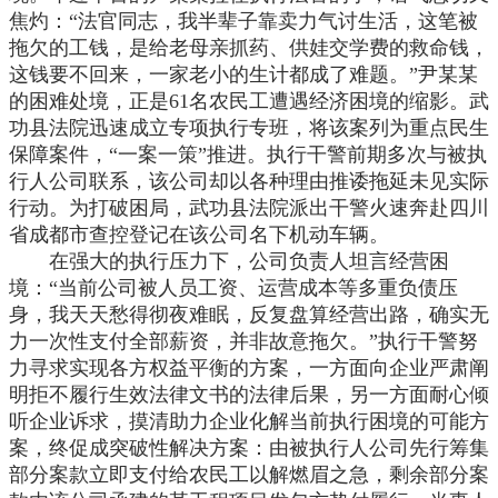
焦灼：“法官同志，我半辈子靠卖力气讨生活，这笔被
拖欠的工钱，是给老母亲抓药、供娃交学费的救命钱，
这钱要不回来，一家老小的生计都成了难题。”尹某某
的困难处境，正是61名农民工遭遇经济困境的缩影。武
功县法院迅速成立专项执行专班，将该案列为重点民生
保障案件，“一案一策”推进。执行干警前期多次与被执
行人公司联系，该公司却以各种理由推诿拖延未见实际
行动。为打破困局，武功县法院派出干警火速奔赴四川
省成都市查控登记在该公司名下机动车辆。
在强大的执行压力下，公司负责人坦言经营困
境：
“当前公司被人员工资、运营成本等多重负债压
身，我天天愁得彻夜难眠，反复盘算经营出路，确实无
力一次性支付全部薪资，并非故意拖欠。”执行干警努
力寻求实现各方权益平衡的方案，一方面向企业严肃阐
明拒不履行生效法律文书的法律后果，另一方面耐心倾
听企业诉求，摸清助力企业化解当前执行困境的可能方
案，终促成突破性解决方案：由被执行人公司先行筹集
部分案款立即支付给农民工以解燃眉之急，剩余部分案