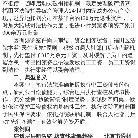
不抵债，随即启动执破衔接机制，裁定受理破产清算。
福田区法院指导破产管理人
24小时内完成办公动产变
现，赴异地扣划公司在某平台的120万元隐性资产，同
时加大跨域司法协作力度，推进17件另案多项资产累计
900余万元归集。
因有涉诉案件尚未审结，资金回笼缓慢，福田区法
院本着
“民生优先”原则，积极协调人社部门启动垫薪机
制，先行垫付了315万余元工资，及时缓解了员工的燃
眉之急，将已回笼资金依法发放员工工资。员工工资得
到清偿，执行案终得以妥善清理。
二、典型意义
本案中，执行法院准确把握执行中工资债权的特
点，研判公司偿债能力，综合运用执行查控及跨域协
作，充分发挥
“执破衔接”制度优势，实现财产归集，做
好依法保护工资债权的基础性工作。执行法院同时着眼
于民生保障要求，依托府院联动机制，联合人社部门启
动“先行垫薪”，有效化解劳资矛盾。
案例四
穿透层层租赁链
核查线索解薪愁
——北京市通州