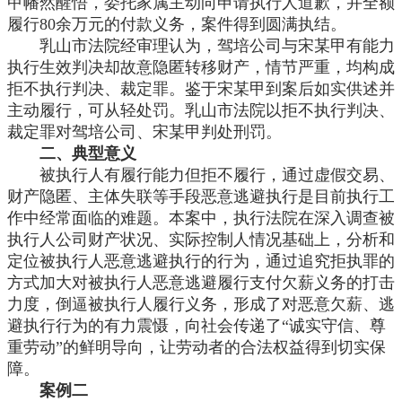
甲幡然醒悟，委托家属主动向申请执行人道歉，并全额
履行
80余万元的付款义务，案件得到圆满执结。
乳山市法院经审理认为，驾培公司与宋某甲有能力
执行生效判决却故意隐匿转移财产，情节严重，均构成
拒不执行判决、裁定罪。鉴于宋某甲到案后如实供述并
主动履行，可从轻处罚。乳山市法院以拒不执行判决、
裁定罪对驾培公司、宋某甲判处刑罚。
二、典型意义
被执行人有履行能力但拒不履行，通过虚假交易、
财产隐匿、主体失联等手段恶意逃避执行是目前执行工
作中经常面临的难题。本案中，执行法院在深入调查被
执行人公司财产状况、实际控制人情况基础上，分析和
定位被执行人恶意逃避执行的行为，通过追究拒执罪的
方式加大对被执行人恶意逃避履行支付欠薪义务的打击
力度，倒逼被执行人履行义务，形成了对恶意欠薪、逃
避执行行为的有力震慑，向社会传递了
“诚实守信、尊
重劳动”的鲜明导向，让劳动者的合法权益得到切实保
障。
案例二