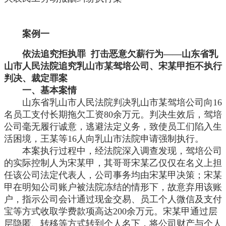
案例一
依法追究拒执罪
打击恶意欠薪行为——山东省乳
山市人民法院追究乳山市某驾培公司、宋某甲拒不执行
判决、裁定罪案
一、基本案情
山东省乳山市人民法院判决乳山市某驾培公司向
16
名员工支付长期拖欠工资80余万元。判决生效后，驾培
公司毫无履行诚意，逃避法定义务，致使员工们陷入生
活困境，王某等16人向乳山市法院申请强制执行。
本案执行过程中，经法院深入调查发现，驾培公司
的实际控制人为宋某甲，其哥哥宋某乙仅仅在名义上担
任该公司法定代表人，公司事务均由宋某甲决策；宋某
甲在明知公司账户被法院冻结的情形下，故意弃用该账
户，指示公司会计通过现金交易、员工个人微信及支付
宝等方式收取学费款项高达
200余万元。宋某甲通过层
层隐匿、转移等方式转到个人名下，将公司财产与个人