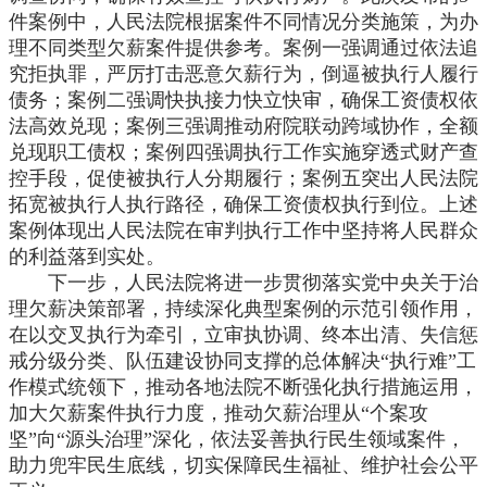
件案例中，人民法院根据案件不同情况分类施策，为办
理不同类型欠薪案件提供参考。案例一强调通过依法追
究拒执罪，严厉打击恶意欠薪行为，倒逼被执行人履行
债务；案例二强调快执接力快立快审，确保工资债权依
法高效兑现；案例三强调推动府院联动跨域协作，全额
兑现职工债权；案例四强调执行工作实施穿透式财产查
控手段，促使被执行人分期履行；案例五突出人民法院
拓宽被执行人执行路径，确保工资债权执行到位。上述
案例体现出人民法院在审判执行工作中坚持将人民群众
的利益落到实处。
下一步，人民法院将进一步贯彻落实党中央关于治
理欠薪决策部署，持续深化典型案例的示范引领作用，
在以交叉执行为牵引，立审执协调、终本出清、失信惩
戒分级分类、队伍建设协同支撑的总体解决
“执行难”工
作模式统领下，推动各地法院不断强化执行措施运用，
加大欠薪案件执行力度，推动欠薪治理从“个案攻
坚”向“源头治理”深化，依法妥善执行民生领域案件，
助力兜牢民生底线，切实保障民生福祉、维护社会公平