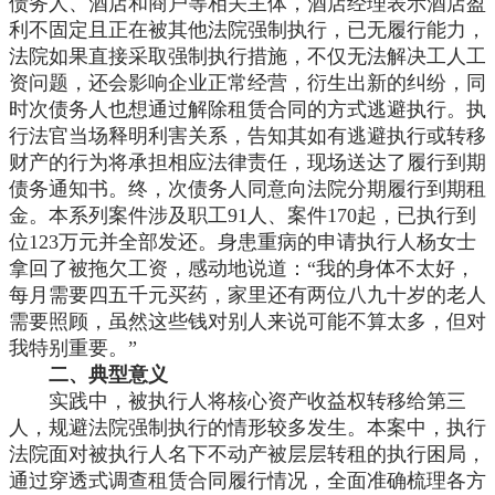
债务人、酒店和商户等相关主体，酒店经理表示酒店盈
利不固定且正在被其他法院强制执行，已无履行能力，
法院如果直接采取强制执行措施，不仅无法解决工人工
资问题，还会影响企业正常经营，衍生出新的纠纷，同
时次债务人也想通过解除租赁合同的方式逃避执行。执
行法官当场释明利害关系，告知其如有逃避执行或转移
财产的行为将承担相应法律责任，现场送达了履行到期
债务通知书。终，次债务人同意向法院分期履行到期租
金。本系列案件涉及职工91人、案件170起，已执行到
位123万元并全部发还。身患重病的申请执行人杨女士
拿回了被拖欠工资，感动地说道：“我的身体不太好，
每月需要四五千元买药，家里还有两位八九十岁的老人
需要照顾，虽然这些钱对别人来说可能不算太多，但对
我特别重要。”
二、典型意义
实践中，被执行人将核心资产收益权转移给第三
人，规避法院强制执行的情形较多发生。本案中，执行
法院面对被执行人名下不动产被层层转租的执行困局，
通过穿透式调查租赁合同履行情况，全面准确梳理各方