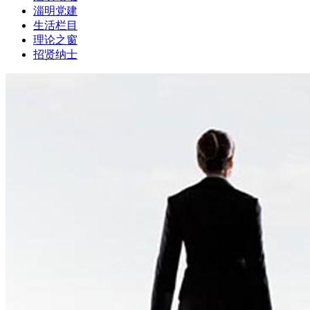
淄明党建
生活栏目
理论之窗
招贤纳士