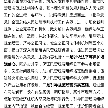
法治的生命力在于实施。为充分发挥审判职能作用，推动民
营经济促进法精神内涵、基本理念和相关规则融入人民法院
工作的全过程、各环节，《指导意见》应运而生。《指导意
见》全面总结人民法院审判执行工作实际，进一步细化裁判
规则，健全完善工作机制，致力解决实际问题，确保法律正
确实施、统一适用，从总体要求、依法平等对待、引导守法
规范经营、严格公正司法、健全公正司法体制机制等五个方
面，提出了深入贯彻落实民营经济促进法、促进民营经济健
康发展的
条意见。主要内容包括：
一是以依法平等保护增
25
强信心。
既多措并举，保证民营经济组织公平参与市场竞
争，又坚持问题导向，助力民营经济组织拓宽融资渠道，促
进解决账款拖欠问题，保护民营经济组织科技创新，促进新
兴产业健康有序发展。
二是引导规范经营夯实基础。
通过颁
布司法解释、发布典型案例、调研指导、案件审理等方式，
惩治民营经济组织内部腐败等犯罪行为，引导民营经济组织
规范内部治理、诚信合法经营，规范用工、保护消费者合法