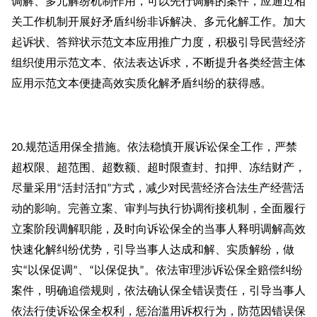
调解、多元解纷机制作用，可以先行调解的案件，应通过相
关工作机制开展好矛盾纠纷非诉解决、多元化解工作。加大
起诉状、答辩状示范文本应用推广力度，积极引导民营经济
组织使用示范文本、依法表达诉求，不断提升各类经营主体
应用示范文本便捷高效实质化解矛盾纠纷的获得感。
规范适用保全措施。依法稳慎开展诉讼保全工作，严禁
20.
超权限、超范围、超数额、超时限查封、扣押、冻结财产，
尽量采用
活封活扣
方式，减少对民营经济合法生产经营活
“
”
动的影响。完善立案、审判与执行协调衔接机制，全面履行
立案阶段调解职能，及时向诉讼保全的当事人释明调解高效
快速化解纠纷优势，引导当事人达成和解、实质解纷，做
实
以保促调
、
以保促执
。依法审理涉诉讼保全赔偿纠纷
“
”
“
”
案件，明确追偿规则，依法确认保全错误责任，引导当事人
依法行使诉讼保全权利，惩治滥用诉权行为，防范因错误保