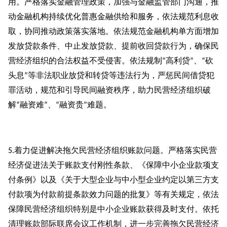
用。严格落实金融管理政策，加强与金融监管部门沟通，推
动金融机构持续优化普惠金融供给和服务，依法规范利息收
取，协同推动政策落实落地。依法规范金融机构单方面增加
发放贷款条件、中止发放贷款、提前收回贷款行为，确保民
营经济组织的合法权益不受侵害。依法规制
高利贷
、
砍
“
”
“
头息
等非法职业放贷和转贷等违法行为，严惩民间借贷犯
”
罪活动，规范和引导民间融资秩序，助力民营经济组织破
解
融资难
、
融资贵
难题。
“
”
“
”
着力促进解决拖欠民营经济组织账款问题。严格落实民营
5.
经济促进法关于账款支付刚性条款、《保障中小企业款项支
付条例》以及《关于大型企业与中小型企业约定以第三方支
付款项为付款前提条款效力问题的批复》等有关规定，依法
保障民营经济组织特别是中小企业账款获得及时支付。依托
清理账款部际联席会议工作机制，进一步完善拖欠民营经济