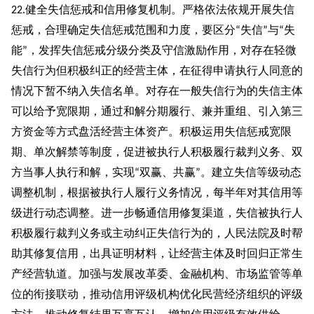
健全失信惩戒和信用修复机制。严格依法依规开展失信
22.
惩戒，合理确定失信惩戒范围和力度，要区分
失信
与
失
“
”
“
能
，发挥失信惩戒分级分类及守信激励作用，对存在轻微
”
失信行为但积极纠正的经营主体，在征得申请执行人同意的
情况下暂不纳入失信名单。对存在一般失信行为的失信主体
可以给予宽限期，通过和解分期履行、兼并重组、引入第三
方资金等方式盘活经营主体资产。积极运用失信惩戒宽限
期、单次解禁等制度，促进被执行人积极履行裁判义务、双
方当事人执行和解，实现
双赢、共赢
。建立失信等级动态
“
”
调整机制，根据被执行人履行义务情况，每半年对其信用等
级进行动态调整。进一步畅通信用修复渠道，失信被执行人
积极履行裁判义务或主动纠正失信行为的，人民法院及时帮
助其修复信用，出具证明材料，让经营主体及时回归正常生
产经营轨道。加强与发展改革委、金融机构、市场监管等单
位的衔接联动，推动信用评级机构优化民营经济组织的评级