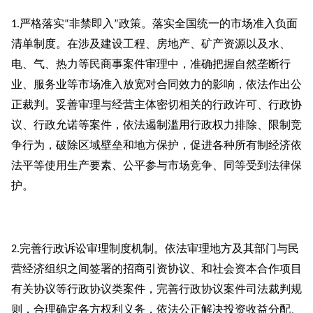
严格落实
非禁即入
政策。落实全国统一的市场准入负面
1.
“
”
清单制度。在涉及建设工程、房地产、矿产资源以及水、
电、气、热力等民商事案件审理中，准确把握自然垄断行
业、服务业等市场准入放宽对合同效力的影响，依法作出公
正裁判。妥善审理与经营主体密切相关的行政许可、行政协
议、行政允诺等案件，依法遏制滥用行政权力排除、限制竞
争行为，破除区域壁垒和地方保护，促进各种所有制经济依
法平等使用生产要素、公平参与市场竞争、同等受到法律保
护。
完善行政诉讼审理制度机制。依法审理地方及其部门与民
2.
营经济组织之间签署的招商引资协议、和社会资本合作项目
有关协议等行政协议类案件，完善行政协议案件司法裁判规
则，合理确定各方权利义务，依法公正解决投资收益分配、