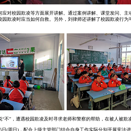
何应对校园欺凌等方面展开讲解。通过案例讲解、课堂发问、主
校园欺凌时应当如何自救。另外，刘律师还讲解了校园欺凌行为
说“不”，遭遇校园欺凌及时寻求老师和警察的帮助，在被人被欺
)——12月5日(周日)，配合上级主管部门结合自身工作实际分别开