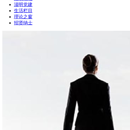
淄明党建
生活栏目
理论之窗
招贤纳士