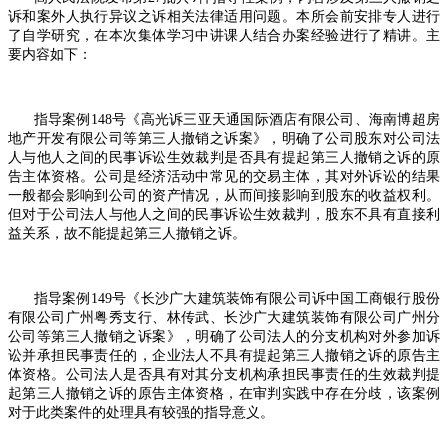
诉和案外人执行异议之诉相关法律适用问题。本所会前安排专人进行
了自学研究，在本次集体学习中讲课人结合办案经验进行了精讲。主
要内容如下：
指导案例
148
号《高光诉三亚天通国际酒店有限公司、海南博超房
地产开发有限公司等第三人撤销之诉案》，明确了公司股东对公司法
人与他人之间的民事诉讼生效裁判是否具有提起第三人撤销之诉的原
告主体资格。公司是经济活动中常见的交易主体，其对外诉讼的结果
一般都会影响到公司的资产情况，从而间接影响到股东的收益权利。
但对于公司法人与他人之间的民事诉讼生效裁判，股东不具有直接利
益关系，故不能提起第三人撤销之诉。
指导案例
149
号《长沙广大建筑装饰有限公司诉中国工商银行股份
有限公司广州粤秀支行、林传武、长沙广大建筑装饰有限公司广州分
公司等第三人撤销之诉案》，明确了公司法人的分支机构对外参加诉
讼并承担民事责任的，企业法人不具有提起第三人撤销之诉的原告主
体资格。公司法人是否具有对其分支机构承担民事责任的生效裁判提
起第三人撤销之诉的原告主体资格，在审判实践中存在分歧，该案例
对于此类案件的处理具有较强的指导意义。