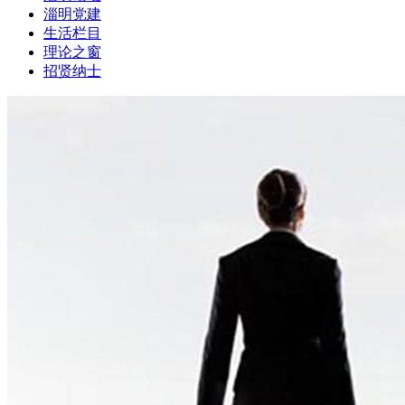
淄明党建
生活栏目
理论之窗
招贤纳士