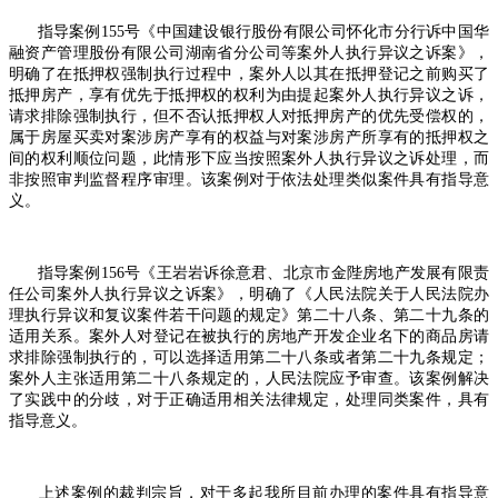
指导案例
155
号《中国建设银行股份有限公司怀化市分行诉中国华
融资产管理股份有限公司湖南省分公司等案外人执行异议之诉案》，
明确了在抵押权强制执行过程中，案外人以其在抵押登记之前购买了
抵押房产，享有优先于抵押权的权利为由提起案外人执行异议之诉，
请求排除强制执行，但不否认抵押权人对抵押房产的优先受偿权的，
属于房屋买卖对案涉房产享有的权益与对案涉房产所享有的抵押权之
间的权利顺位问题，此情形下应当按照案外人执行异议之诉处理，而
非按照审判监督程序审理。该案例对于依法处理类似案件具有指导意
义。
指导案例
156
号《王岩岩诉徐意君、北京市金陛房地产发展有限责
任公司案外人执行异议之诉案》，明确了《人民法院关于人民法院办
理执行异议和复议案件若干问题的规定》第二十八条、第二十九条的
适用关系。案外人对登记在被执行的房地产开发企业名下的商品房请
求排除强制执行的，可以选择适用第二十八条或者第二十九条规定；
案外人主张适用第二十八条规定的，人民法院应予审查。该案例解决
了实践中的分歧，对于正确适用相关法律规定，处理同类案件，具有
指导意义。
上述案例的裁判宗旨，对于多起我所目前办理的案件具有指导意