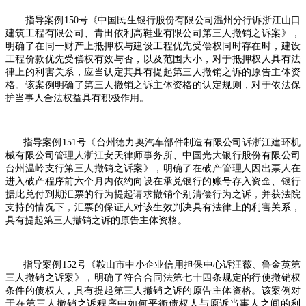
指导案例
150
号《中国民生银行股份有限公司温州分行诉浙江山口
建筑工程有限公司、青田依利高鞋业有限公司第三人撤销之诉案》，
明确了在同一财产上抵押权与建设工程优先受偿权同时存在时，建设
工程价款优先受偿权有效与否，以及范围大小，对于抵押权人具有法
律上的利害关系，应当认定其具有提起第三人撤销之诉的原告主体资
格。该案例明确了第三人撤销之诉主体资格的认定规则，对于依法保
护当事人合法权益具有积极作用。
指导案例
151
号《台州德力奥汽车部件制造有限公司诉浙江建环机
械有限公司管理人浙江安天律师事务所、中国光大银行股份有限公司
台州温岭支行第三人撤销之诉案》，明确了在破产管理人因出票人在
进入破产程序前六个月内依约向设在承兑银行的账号存入资金、银行
据此兑付到期汇票的行为提起请求撤销个别清偿行为之诉，并获法院
支持的情况下，汇票的保证人对该生效判决具有法律上的利害关系，
具有提起第三人撤销之诉的原告主体资格。
指导案例
152
号《鞍山市中小企业信用担保中心诉汪薇、鲁金英第
三人撤销之诉案》，明确了符合合同法第七十四条规定的行使撤销权
条件的债权人，具有提起第三人撤销之诉的原告主体资格。该案例对
于在第三人撤销之诉程序中如何平衡债权人与原诉当事人之间的利