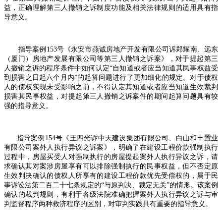
益，正确理解第三人撤销之诉制度功能及相关法律规则的适用具有指
导意义。
指导案例
153
号《永安市燕诚房地产开发有限公司诉郑耀南、远东
（厦门）房地产发展有限公司等第三人撤销之诉案》，对于提起第三
人撤销之诉的程序条件中如何认定“自知道或者应当知道其民事权益受
到损害之日起六个月内”的起算问题进行了更加细化的规定。对于债权
人的债权实现未受影响之前，不得认定其知道或者应当知道生效裁判
损害其民事权益，对提起第三人撤销之诉案件的期间起算问题具有较
强的指导意义。
指导案例
154
号《王四光诉中天建设集团有限公司、白山和丰置业
有限公司案外人执行异议之诉案》，明确了在建设工程价款强制执行
过程中，房屋买受人对强制执行的房屋提起案外人执行异议之诉，请
求确认其对案涉房屋享有可以排除强制执行的民事权益，但不否定原
生效判决确认的债权人所享有的建设工程价款优先受偿权的，属于民
事诉讼法第二百二十七条规定的“与原判决、裁定无关”的情形。该案例
确认的裁判规则，有利于各级法院准确把握案外人执行异议之诉与审
判监督程序两种救济程序的区别，对审判实践具有重要的指导意义。