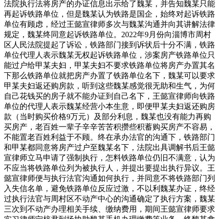
法院执行法将房产的办证信息出示给了魏某，并告知魏某只能
再起诉铁路单位，但是魏某认为铁路是国企，始终对起诉铁路
单位有顾虑，经过王懿宣律师多次与魏某沟通并向其讲解法律
规定，魏某终同意起诉铁路单位。2022年9月份向淄博市周村
区人民法院提起了诉讼，铁路部门接到诉状后十分不满，铁路
单位代理人表示魏某无权起诉铁路单位，涉案房产铁路单位只
能过户给甲某夫妇，甲某夫妇不要求铁路单位将房产办置其名
下那么铁路单位就把房产办置了铁路单位名下，魏某可以要求
甲某夫妇返还购房款，听到这些魏某感觉很无助和生气，为何
自己花钱买的房子就不能办证到自己名下，王懿宣律师向铁路
单位的代理人表示魏某经营小本生意，即便甲某夫妇返还购房
款（当时购买价格9万元）及部分利息，魏某也没有能力再购
买房产，老百姓一辈子辛辛苦苦积攒些积蓄购买房产不容易，
不能置老百姓利益于不顾。终在承办法官的沟通下，铁路部门
和甲某都同意将房产过户至魏某名下，法院出具调解书后王懿
宣律师立马申请了强制执行，怎料铁路单位仍旧不满意，认为
不应当将铁路单位列为被执行人，并提出要提出执行异议。王
懿宣律师便与执行法官沟通如何执行，并同意不将铁路部门列
入失信名单，避免铁路单位反应过激，不以利魏某办证，终经
过执行法官与周村区不动产中心的沟通确定了执行方案，魏某
三次到不动产办理相关手续、缴纳费用，期间王懿宣律师要求