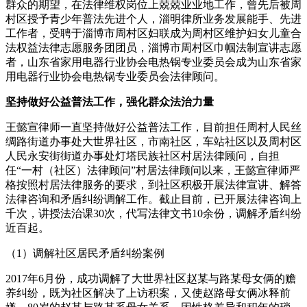
群众的期望，在法律维权岗位上兢兢业业地工作，曾先后被周
村区授予青少年普法先进个人，淄明律所业务发展能手、先进
工作者，受聘于淄博市周村区妇联成为周村区维护妇女儿童合
法权益法律志愿服务团团员，淄博市周村区巾帼法制宣讲志愿
者，山东省家用电器行业协会电热锅专业委员会成为山东省家
用电器行业协会电热锅专业委员会法律顾问。
坚持做好公益普法工作，强化群众法治力量
王懿宣律师一直坚持做好公益普法工作，目前担任周村人民丝
绸路街道办事处大世界社区，市南社区，车站社区以及周村区
人民永安街街道办事处灯塔民族社区村居法律顾问，自担
任“一村（社区）法律顾问”村居法律顾问以来，王懿宣律师严
格按照村居法律服务的要求，到社区积极开展法律宣讲、解答
法律咨询和矛盾纠纷调解工作。截止目前，已开展法律咨询上
千次，讲授法治课30次，代写法律文书10余份，调解矛盾纠纷
近百起。
（1）调解社区居民矛盾纠纷案例
2017年6月份，成功调解了大世界社区赵某与路某母女俩的赡
养纠纷，既为社区解决了上访积案，又使赵路母女俩冰释前