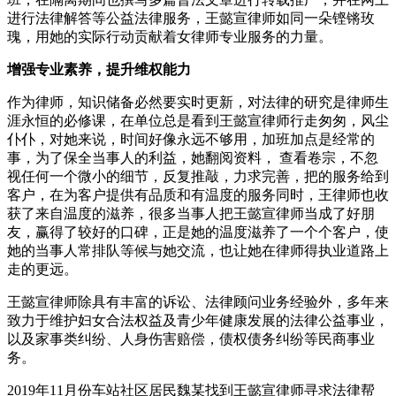
进行法律解答等公益法律服务，王懿宣律师如同一朵铿锵玫
瑰，用她的实际行动贡献着女律师专业服务的力量。
增强专业素养，提升维权能力
作为律师，知识储备必然要实时更新，对法律的研究是律师生
涯永恒的必修课，在单位总是看到王懿宣律师行走匆匆，风尘
仆仆，对她来说，时间好像永远不够用，加班加点是经常的
事，为了保全当事人的利益，她翻阅资料， 查看卷宗，不忽
视任何一个微小的细节，反复推敲，力求完善，把的服务给到
客户，在为客户提供有品质和有温度的服务同时，王律师也收
获了来自温度的滋养，很多当事人把王懿宣律师当成了好朋
友，赢得了较好的口碑，正是她的温度滋养了一个个客户，使
她的当事人常排队等候与她交流，也让她在律师得执业道路上
走的更远。
王懿宣律师除具有丰富的诉讼、法律顾问业务经验外，多年来
致力于维护妇女合法权益及青少年健康发展的法律公益事业，
以及家事类纠纷、人身伤害赔偿，债权债务纠纷等民商事业
务。
2019年11月份车站社区居民魏某找到王懿宣律师寻求法律帮