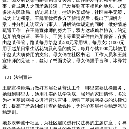
嫌。80岁的赵某与路某系母女关系，因性格差异和积年的琐
事，造成两人之间矛盾较深，已发展到互不相见的地步。赵某
多次去民政局、信访局上访，控诉路某虐待，社区束手无策，
成为上访积案。王懿宣律师多方了解情况后，提出了调解方
案，并分别走访双方当事人，讲解法律规定的同时，做好情感
疏通工作，在王懿宣律师的努力下，双方达成赡养协议，约定
赵某的身份证、医保卡、工资卡等重要证件由路某保管，存折
由赵某保管，路某每月给赵某400元零用钱，每月支出1000元
用于赵某日常生活花销及药品的购买，每月存储1900元以便用
于赵某大项费用的支出。母女俩在社区书记、工作人员和王懿
宣律师的见证下，签订了书面协议，母女俩握手言和，冰释前
嫌。
（2）法制宣讲
王懿宣律师竭力做好基层公益普法工作，哪里需要法律服务，
她就到哪里去，她用扎实的法学功底、强烈的家国情怀，多次
为社区基层网格员进行普法宣讲，增强了基层网格员的法律知
识，提高了矛盾纠纷排查的敏锐性，为维护基层社会稳定添加
稳定剂。
她多次奔波于社区，为社区居民进行民法典的主题讲座，引导
群众学会用法律武器捍卫自己的合法权益，形成遇事找法，办