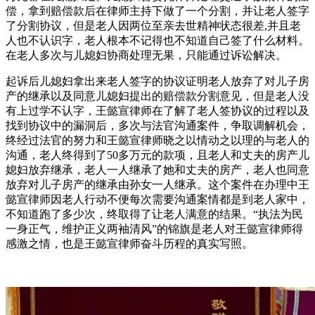
偿，拿到赔偿款后在律师主持下做了一个分割，并让老人签字
了分割协议，但是老人因两位至亲去世精神状态很差,并且老
人也不认识字，老人根本不记得也不知道自己签了什么材料。
在老人多次与儿媳妇协商处理无果，只能通过诉讼解决。
起诉后儿媳妇拿出来老人签字的协议证明老人放弃了对儿子房
产的继承以及同意儿媳妇提出的赔偿款分割意见，但是老人没
有上过学不认字，王懿宣律师在了解了老人签协议的过程以及
找到协议中的漏洞后，多次与法官沟通案件，争取调解机会，
终经过法官的努力和王懿宣律师晓之以情动之以理的与老人的
沟通，老人终得到了50多万元的款项，且老人和丈夫的房产儿
媳妇放弃继承，老人一人继承了她和丈夫的房产，老人也同意
放弃对儿子房产的继承由孙女一人继承。这个案件在办理中王
懿宣律师因老人行动不便每次需要沟通案情都是到老人家中，
不知道跑了多少次，终取得了让老人满意的结果。“执法为民
一身正气，维护正义两袖清风”的锦旗是老人对王懿宣律师得
感激之情，也是王懿宣律师奋斗历程的真实写照。