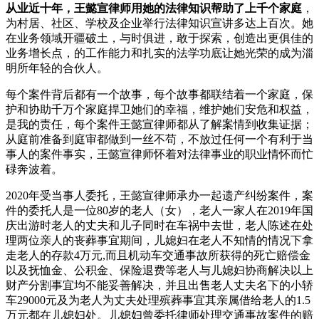
从业近十年，王懿宣律师用她的法律知识帮助了上千个家庭
，
为村居、社区、学校及企业举行法律知识宣讲多达上百次。她
在业务领域开疆破土，与时俱进，敢于探索，创造出更俱佳的
业务增长点，的工作能力和扎实的法学功底让她光荣的成为淄
明所年轻的合伙人。
每个案件背后都有一个故事，每个故事都联结着一个家庭，保
护和协助千万个家庭捍卫她们的幸福，维护她们安危和权益，
是我的责任，每个案件王懿宣律师都从了解案情到收集证据；
从庭前准备到庭审都做到一丝不苟，不放过任何一个有利于当
事人的案件事实，王懿宣律师怀着对法律事业的职业情怀而忙
碌奔波着。
2020年受当事人委托，王懿宣律师承办一起遗产纠纷案件，案
件的委托人是一位80岁的老人（女），老人一家人在2019年国
庆出游时老人的丈夫和儿子同时在车祸中去世，老人陈述在处
理两位亲人的丧葬事宜期间，儿媳妇在老人不知情的情况下拿
走老人的存款4万元,而且机动车交通事故所获得的死亡赔偿金
以及抚恤金、公积金、保险退费等老人与儿媳妇协商解决以上
财产分割事宜均不能妥善解决，并且出售老人丈夫名下的小轿
车29000元及为老人为丈夫处理殡葬事宜其亲属借给老人的1.5
万元都在儿媳妇处。儿媳妇曾委托律师处理交通事故案件的赔