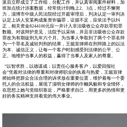
派后立即成立了工作组，分配工作，并认真审阅案件材料，加
班加点统计涉案数据，经常统计到晚上2、3点，经过不懈努
力，淄博市中级人民法院经过开庭审理后，判决认定一审判决
认定上诉人安某构成集资诈骗罪，证据不足，应依法予以纠
正，相关资金8244100元应一并计入非法吸收公众存款罪犯罪
数额。对该辩护意见，法院予以采纳，并且非法吸收公众存款
罪改为有期徒刑九年六个月。为当事人争取到了两个个罪名辩
为一个罪名及减轻判刑的结果，王懿宣律师在刑辩路上的以法
为本、诚信正义，让每一个客户时刻感受到法律的公平、公
正。地维护当事人的权益，赢得了当事人及家人的尊重。
“以智求胜，以德谋成；以责任心服务客户，以爱回报社
会”凭着对法律的尊重和对律师职业的执着与热爱，王懿宣律
师始终把群众合法合理的诉求放在重要位置，维护着每一个委
托人的合法权益，展现了淄明女律师的巾帼风貌和专业情怀，
在思想上她与党组织靠近，严格要求自己，用更多的热情和更
好的务实精神支持着党的伟大事业。