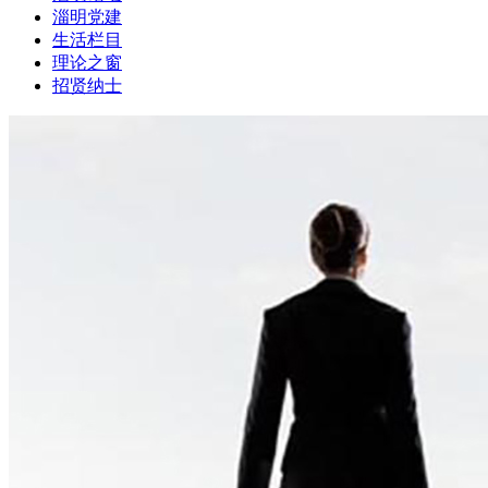
淄明党建
生活栏目
理论之窗
招贤纳士