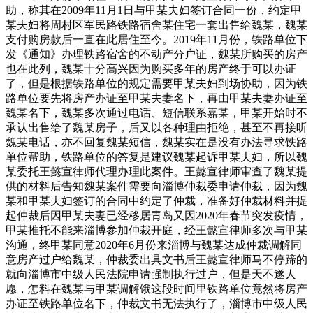
助，称其在2009年11月1日与甲某夫妇签订合同一份，约定甲
某夫妇将周村区军民路铁路宿舍某住宅一套出售给魏某，魏某
支付购房款后一直在此居住至今。2019年11月份，铁路单位下
发《通知》办理铁路宿舍的不动产分户证，魏某所购买的房产
也在此列，魏某十分高兴因为购买多年的房产终于可以办证
了，但是根据铁路单位的规定需要甲某夫妇到场协助，因为铁
路单位要先将房产办证至甲某夫妻名下，再由甲某夫妻办证至
魏某名下，魏某多次通过电话、短信联系嘉某，甲某开始时不
承认出售给了魏某房子，后又以各种理由拒绝，甚至不再接听
魏某电话，亦不回复魏某短信，魏某实在是没有办法寻求铁路
单位帮助，铁路单位的答复是建议魏某起诉甲某夫妇，所以魏
某委托王懿宣律师代理办理此案件。王懿宣律师审查了魏某提
供的材料后告知魏某案件需要向淄博仲裁委申请仲裁，因为魏
某和甲某夫妇签订的合同中约定了仲裁，准备好仲裁材料并提
起仲裁后因甲某夫妻已经移居青岛又因2020年春节突发疫情，
甲某推托不能来淄博参加仲裁开庭，经王懿宣律师多次与甲某
沟通，终甲某同意2020年6月份来淄博与魏某达成仲裁调解同
意房产过户给魏某，仲裁委出具文书后王懿宣律师马不停蹄的
就向淄博市中级人民法院申请强制执行过户，但是天不遂人
愿，怎料在魏某与甲某调解饿这段时间里铁路单位竟然将房产
办证至铁路单位名下，仲裁文书无法执行了，淄博市中级人民