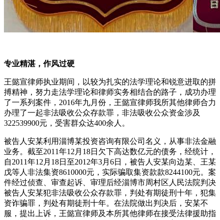
专业精湛，作风过硬
王懿宣律师执业期间，以较为扎实的法学理论和锐意进取的拼
搏精神，努力走法学理论和律师实务相结合的路子，成功办理
了一系列案件，2016年九月份，王懿宣律师我所其他律师合力
办理了一起非法吸收公众存款罪，非法吸收公众资金涉及
322539900元，受害群众达400余人。
被告人安某利用淄博某投资咨询有限公司名义，从事非法金融
业务。截至2011年12月18日欠下高达数亿元的债务，经统计，
自2011年12月18日至2012年3月6日，被告人安某向边某、王某
戊等人非法集资8610000元，实际骗取集资款款8244100元。案
件经过侦查、审查起诉、审理后经淄博市周村区人民法院判决
被告人安某犯非法吸收公众存款罪，判处有期徒刑十年，犯集
资诈骗罪，判处有期徒刑十年。在法院做出判决后，安某不
服，提出上诉，王懿宣律师及本所其他律师在接受法律援助指