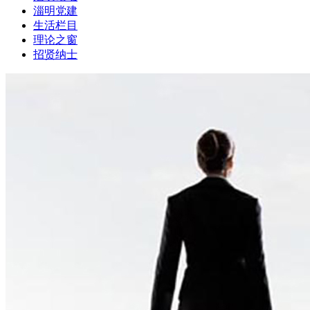
淄明党建
生活栏目
理论之窗
招贤纳士