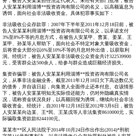
务，被告人安某某担任法定代表人。未经有关部门批准，被告
人安某某利用淄博**投资咨询有限公司的名义，以高额返息为
诱饵，面向社会非法吸收资金。具体犯罪事实如下：
非法吸收公众存款罪：2007年下半年至2011年12月18日前，被
告人安某某利用淄博**投资咨询有限公司名义，以承诺支付
3%至8%不等的月息方式，在被告人安某甲、曹某、姜某、王
某甲、孙某等人帮助下，面向社会不特定对象大量吸收资金，
后将资金大部分以6%至10%不等的月息对外出借，以获取利
润。经统计，被告人安某某非法吸收公众资金共计322539900
元，受害群众达500余人，给参与群众造成巨额经济损失。
集资诈骗罪：被告人安某某利用淄博**投资咨询有限公司名
义，从事非法金融业务。截至2011年12月18日欠下高达数亿元
的债务，并自该日起，向集资人全面停止还本付息。在该情形
下，被告人安某某明知无实际偿还能力，仍对外隐瞒真实情
况，谎称资金状况良好，以高额回报为诱饵，继续向社会非法
吸收资金。经统计，自2011年12月18日至2012年3月6日，被告
人安某某向边某、王*民、王某戊等人非法集资8610000元，实
际骗取集资款款8244100元。
某某市**区人民法院于2014年10月24日作出作出(2014)*刑初