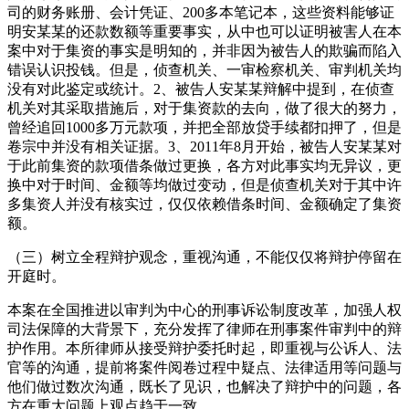
司的财务账册、会计凭证、200多本笔记本，这些资料能够证
明安某某的还款数额等重要事实，从中也可以证明被害人在本
案中对于集资的事实是明知的，并非因为被告人的欺骗而陷入
错误认识投钱。但是，侦查机关、一审检察机关、审判机关均
没有对此鉴定或统计。2、被告人安某某辩解中提到，在侦查
机关对其采取措施后，对于集资款的去向，做了很大的努力，
曾经追回1000多万元款项，并把全部放贷手续都扣押了，但是
卷宗中并没有相关证据。3、2011年8月开始，被告人安某某对
于此前集资的款项借条做过更换，各方对此事实均无异议，更
换中对于时间、金额等均做过变动，但是侦查机关对于其中许
多集资人并没有核实过，仅仅依赖借条时间、金额确定了集资
额。
（三）树立全程辩护观念，重视沟通，不能仅仅将辩护停留在
开庭时。
本案在全国推进以审判为中心的刑事诉讼制度改革，加强人权
司法保障的大背景下，充分发挥了律师在刑事案件审判中的辩
护作用。本所律师从接受辩护委托时起，即重视与公诉人、法
官等的沟通，提前将案件阅卷过程中疑点、法律适用等问题与
他们做过数次沟通，既长了见识，也解决了辩护中的问题，各
方在重大问题上观点趋于一致。