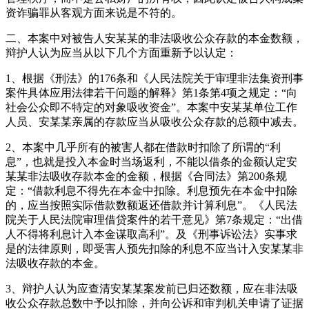
资诈骗罪从客观方面来说是不符的。
二、本案中对被告人安某某的非法吸收公众存款的本金数额，
辩护人认为应当从以下几个方面重新予以认定：
1、根据《刑法》的176条和《人民法院关于审理非法集资刑事
案件具体应用法律若干问题的解释》第1条第4项之规定：“向
社会公众即不特定的对象吸收资金”。本案中安某某单位工作
人员、安某某亲属的存款应当从吸收公众存款的总额中减去。
2、本案中几乎所有的被害人都在借款时扣除了所谓的“利
息”，也就是投入本金时当场返利，不能以借条的金额认定安
某某非法吸收存款本金的金额，根据《合同法》第200条规
定：“借款利息不得先在本金中扣除。利息预先在本金中扣除
的，应当按照实际借款数额返还借款并计算利息”。《人民法
院关于人民法院审理借贷案件的若干意见》第7条规定：“出借
人不得将利息计入本金谋取高利”。及《刑事诉讼法》实事求
是的法律原则，即受害人预先扣除的利息不应当计入安某某非
法吸收存款的本金。
3、辩护人认为应查清安某某案发前已归还数额，应在非法吸
收公众存款总数中予以扣除，并向公诉和审判机关申请了证据