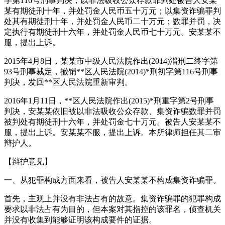
字第116号刑事判决，以非法吸收公众存款罪判处被告人安某
某有期徒刑十年，并处罚金人民币五十万元；以集资诈骗罪判
处其有期徒刑十年，并处罚金人民币二十万元；数罪并罚，决
定执行有期徒刑十六年，并处罚金人民币七十万元。安某某不
服，提出上诉。
2015年4月8日，某某市中级人民法院作出(2014)淄刑二终字第
93号刑事裁定，撤销**区人民法院(2014)*刑初字第116号刑事
判决，发回**区人民法院重新审判。
2016年1月11日，**区人民法院作出(2015)*刑重字第2号刑事
判决，安某某依旧被以非法吸收公众存款、集资诈骗数罪并罚
被判处有期徒刑十六年，并处罚金七十万元。被告人安某某不
服，提出上诉。安某某不服，提出上诉。本所律师担任其二审
辩护人。
【辩护意见】
一、从犯罪构成方面来看，被告人安某某不构成集资诈骗罪。
首先，主观上并没有非法占有的故意。集资诈骗罪的犯罪构成
要求以非法占有为目的，但本案对其指控的该罪名，侦查机关
并没有收集到能够证明该构成要件的证据。