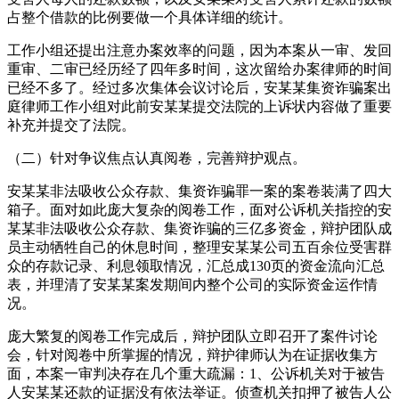
占整个借款的比例要做一个具体详细的统计。
工作小组还提出注意办案效率的问题，因为本案从一审、发回
重审、二审已经历经了四年多时间，这次留给办案律师的时间
已经不多了。经过多次集体会议讨论后，安某某集资诈骗案出
庭律师工作小组对此前安某某提交法院的上诉状内容做了重要
补充并提交了法院。
（二）针对争议焦点认真阅卷，完善辩护观点。
安某某非法吸收公众存款、集资诈骗罪一案的案卷装满了四大
箱子。面对如此庞大复杂的阅卷工作，面对公诉机关指控的安
某某非法吸收公众存款、集资诈骗的三亿多资金，辩护团队成
员主动牺牲自己的休息时间，整理安某某公司五百余位受害群
众的存款记录、利息领取情况，汇总成130页的资金流向汇总
表，并理清了安某某案发期间内整个公司的实际资金运作情
况。
庞大繁复的阅卷工作完成后，辩护团队立即召开了案件讨论
会，针对阅卷中所掌握的情况，辩护律师认为在证据收集方
面，本案一审判决存在几个重大疏漏：1、公诉机关对于被告
人安某某还款的证据没有依法举证。侦查机关扣押了被告人公