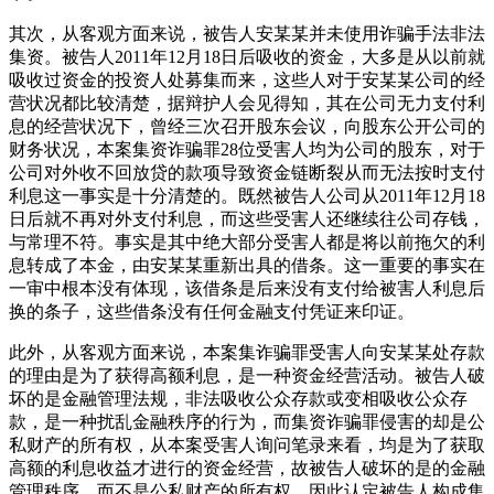
其次，从客观方面来说，被告人安某某并未使用诈骗手法非法
集资。被告人2011年12月18日后吸收的资金，大多是从以前就
吸收过资金的投资人处募集而来，这些人对于安某某公司的经
营状况都比较清楚，据辩护人会见得知，其在公司无力支付利
息的经营状况下，曾经三次召开股东会议，向股东公开公司的
财务状况，本案集资诈骗罪28位受害人均为公司的股东，对于
公司对外收不回放贷的款项导致资金链断裂从而无法按时支付
利息这一事实是十分清楚的。既然被告人公司从2011年12月18
日后就不再对外支付利息，而这些受害人还继续往公司存钱，
与常理不符。事实是其中绝大部分受害人都是将以前拖欠的利
息转成了本金，由安某某重新出具的借条。这一重要的事实在
一审中根本没有体现，该借条是后来没有支付给被害人利息后
换的条子，这些借条没有任何金融支付凭证来印证。
此外，从客观方面来说，本案集诈骗罪受害人向安某某处存款
的理由是为了获得高额利息，是一种资金经营活动。被告人破
坏的是金融管理法规，非法吸收公众存款或变相吸收公众存
款，是一种扰乱金融秩序的行为，而集资诈骗罪侵害的却是公
私财产的所有权，从本案受害人询问笔录来看，均是为了获取
高额的利息收益才进行的资金经营，故被告人破坏的是的金融
管理秩序，而不是公私财产的所有权，因此认定被告人构成集