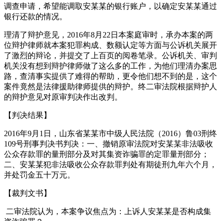
调查申请，希望能调取安某某的银行账户，以确定安某某通过
银行还款的情况。
理清了辩护意见，2016年8月22日本案庭审时，承办本案的两
位辩护律师就本案犯罪构成、数额认定等方面与公诉机关展开
了激烈的辩论，并提交了上百页的阅卷笔录。公诉机关、审判
机关没有想到辩护律师做了这么多的工作，为他们理清办案思
路，查清事实提供了难得的帮助，更令他们想不到的是，这个
案件竟然是法律援助律师提供的辩护。终二审法院根据辩护人
的辩护意见对原审判决作出改判。
【判决结果】
2016年9月1日，山东省某某市中级人民法院（2016）鲁03刑终
109号刑事判决书判决：一、撤销原审法院对安某某非法吸收
公众存款罪的量刑部分及对其集资诈骗罪的定罪量刑部分；
二、安某某犯非法吸收公众存款罪判处有期徒刑九年六个月，
并处罚金五十万元。
【裁判文书】
二审法院认为，本案争议焦点为：上诉人安某某是否构成集