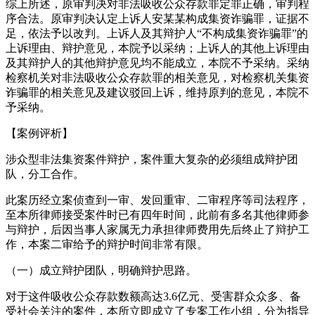
综上所述，原审判决对非法吸收公众存款罪定罪正确，审判程
序合法。原审判决认定上诉人安某某构成集资诈骗罪，证据不
足，依法予以改判。上诉人及其辩护人“不构成集资诈骗罪”的
上诉理由、辩护意见，本院予以采纳；上诉人的其他上诉理由
及其辩护人的其他辩护意见均不能成立，本院不予采纳。采纳
检察机关对非法吸收公众存款罪的相关意见，对检察机关集资
诈骗罪的相关意见及建议驳回上诉，维持原判的意见，本院不
予采纳。
【案例评析】
涉众型非法集资案件辩护，案件重大复杂的必须组成辩护团
队，分工合作。
此案历经立案侦查到一审、发回重审、二审程序等司法程序，
至本所律师接受案件时已有四年时间，此前有多名其他律师参
与辩护，后因当事人家属无力承担律师费用先后终止了辩护工
作，本案二审给予的辩护时间非常有限。
（一）成立辩护团队，明确辩护思路。
对于这件吸收公众存款数额高达3.6亿元、受害群众众多、备
受社会关注的案件，本所立即成立了专案工作小组，分为指导