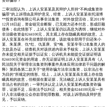
资诈骗罪？
二审法院认为，上诉人安某某及其辩护人所持“不构成集资诈
骗罪”的上诉理由及辩护意见，经查，上诉人安某某依托淄博
**投资咨询有限公司从事非法集资、对外放贷活动，至2011年
12月18日起，资金链完全断裂，已无能力还本付息，形成巨额
债务；在此情形下，上诉人安某某仍以高息为诱饵，继续对外
非法吸收资金8244100元，其主观上存在隐瞒真相的故意。上
诉人安某某在补充侦查阶段供述，该款项全部用于归还朱小
某、朱某庚、仇*红、仇某庚、安*梅、安某辛等12名集资人的
欠款及办证，侦查机关对该供述内容未予核实，上诉人安某某
亦未提交相关证据予以证实；公诉机关未能提交证据证明该
8244100元资金的用途，亦无证据证明上诉人安某某具有《人
民法院关于审理非法集资刑事案件具体应用法律若干问题的解
释》第四条第二款关于“使用诈骗方法非法集资，以非法占有
为目的”所规定的情形。综上，上诉人安某某虽主观上存在隐
瞒真相的故意，但根据在案证据，无法确定上诉人安某某具有
非法占有的目的；一审判决认定上诉人安某某构成集资诈骗
罪，证据不足，应依法予以纠正，相关资金8244100元应一并
计入非法吸收公众存款罪犯罪数额。对该上诉理由及辩护意
见，予以采纳。