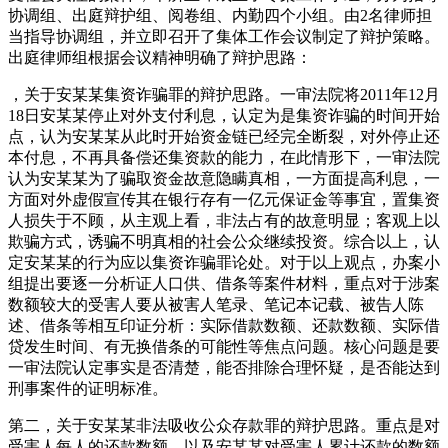
协调组、出庭辩护组、阅卷组、内勤四个小组。由2名律师担
当指导协调组，并立即召开了集体工作会议制定了辩护策略。
出庭律师组根据会议精神明确了辩护思路：
，关于安某某集资诈骗罪的辩护思路。一审法院将2011年12月
18日安某某停止对外支付利息，认定为是集资诈骗的时间开始
点，认为安某某从此时开始资金链已经完全断裂，对外停止还
本付息，不再具备偿还集资款的能力，在此情形下，一审法院
认为安某某为了骗取资金故意隐瞒真相，一方面提高利息，一
方面对外虚假宣传其在银行存有一亿元保证金等事宜，置集资
人损失于不顾，从主观上看，非法占有的故意明显；客观上以
欺骗方式，诱骗不明真相的社会公众继续投资。综合以上，认
定安某某的行为应以集资诈骗罪论处。对于以上观点，办案小
组提出要逐一分析证人口供、借条等案件材料，重点对于涉案
数额较大的受害人要从被害人笔录、笔记本记载、被告人陈
述、借条等相互印证分析：实际借款数额、还款数额、实际借
贷发生时间、有无换借条的可能性等焦点问题。核心问题是要
一审法院认定事实是否清楚，能否排除合理怀疑，是否能达到
刑事案件的证明标准。
第二，关于安某某非法吸收公众存款罪的辩护思路。重点是对
受害人每人的还款数额，以及安某某对受害人累计还款的数额