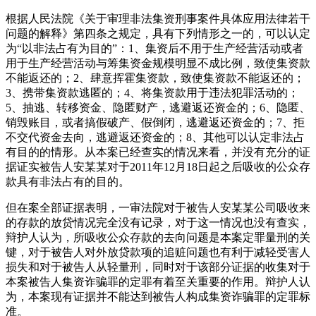
根据人民法院《关于审理非法集资刑事案件具体应用法律若干
问题的解释》第四条之规定，具有下列情形之一的，可以认定
为“以非法占有为目的”：1、集资后不用于生产经营活动或者
用于生产经营活动与筹集资金规模明显不成比例，致使集资款
不能返还的；2、肆意挥霍集资款，致使集资款不能返还的；
3、携带集资款逃匿的；4、将集资款用于违法犯罪活动的；
5、抽逃、转移资金、隐匿财产，逃避返还资金的；6、隐匿、
销毁账目，或者搞假破产、假倒闭，逃避返还资金的；7、拒
不交代资金去向，逃避返还资金的；8、其他可以认定非法占
有目的的情形。从本案已经查实的情况来看，并没有充分的证
据证实被告人安某某对于2011年12月18日起之后吸收的公众存
款具有非法占有的目的。
但在案全部证据表明，一审法院对于被告人安某某公司吸收来
的存款的放贷情况完全没有记录，对于这一情况也没有查实，
辩护人认为，所吸收公众存款的去向问题是本案定罪量刑的关
键，对于被告人对外放贷款项的追赃问题也有利于减轻受害人
损失和对于被告人从轻量刑，同时对于该部分证据的收集对于
本案被告人集资诈骗罪的定罪有着至关重要的作用。辩护人认
为，本案现有证据并不能达到被告人构成集资诈骗罪的定罪标
准。