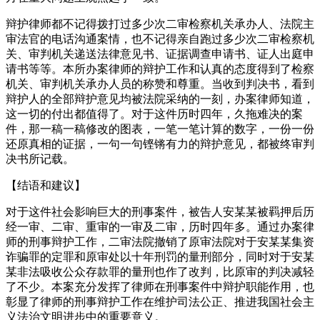
辩护律师都不记得拨打过多少次二审检察机关承办人、法院主
审法官的电话沟通案情，也不记得亲自跑过多少次二审检察机
关、审判机关递送法律意见书、证据调查申请书、证人出庭申
请书等等。本所办案律师的辩护工作和认真的态度得到了检察
机关、审判机关承办人员的称赞和尊重。当收到判决书，看到
辩护人的全部辩护意见均被法院采纳的一刻，办案律师知道，
这一切的付出都值得了。对于这件历时四年，久拖难决的案
件，那一稿一稿修改的图表，一笔一笔计算的数字，一份一份
还原真相的证据，一句一句铿锵有力的辩护意见，都被终审判
决书所记载。
【结语和建议】
对于这件社会影响巨大的刑事案件，被告人安某某被羁押后历
经一审、二审、重审的一审及二审，历时四年多。通过办案律
师的刑事辩护工作，二审法院撤销了原审法院对于安某某集资
诈骗罪的定罪和原审处以十年刑罚的量刑部分，同时对于安某
某非法吸收公众存款罪的量刑也作了改判，比原审的判决减轻
了不少。本案充分发挥了律师在刑事案件中辩护职能作用，也
彰显了律师的刑事辩护工作在维护司法公正、推进我国社会主
义法治文明进步中的重要意义。