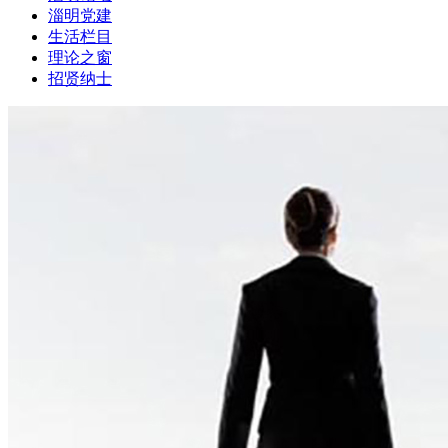
淄明党建
生活栏目
理论之窗
招贤纳士