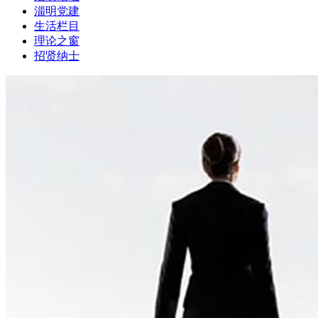
淄明党建
生活栏目
理论之窗
招贤纳士