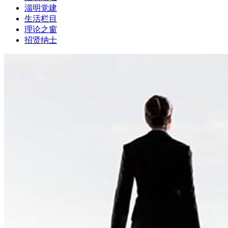
淄明党建
生活栏目
理论之窗
招贤纳士