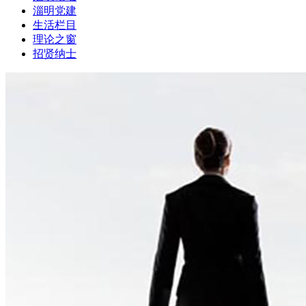
淄明党建
生活栏目
理论之窗
招贤纳士