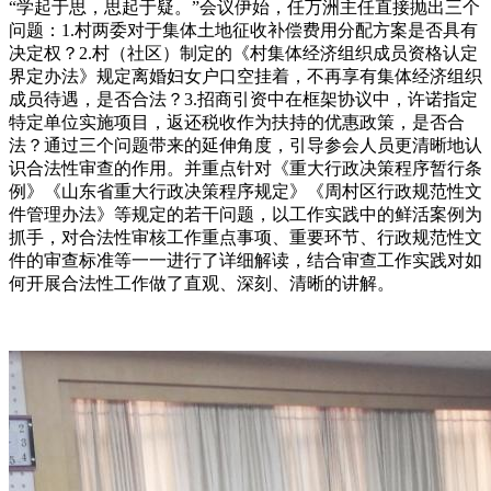
“学起于思，思起于疑。”会议伊始，任万洲主任直接抛出三个
问题：1.村两委对于集体土地征收补偿费用分配方案是否具有
决定权？2.村（社区）制定的《村集体经济组织成员资格认定
界定办法》规定离婚妇女户口空挂着，不再享有集体经济组织
成员待遇，是否合法？3.招商引资中在框架协议中，许诺指定
特定单位实施项目，返还税收作为扶持的优惠政策，是否合
法？通过三个问题带来的延伸角度，引导参会人员更清晰地认
识合法性审查的作用。并重点针对《重大行政决策程序暂行条
例》《山东省重大行政决策程序规定》《周村区行政规范性文
件管理办法》等规定的若干问题，以工作实践中的鲜活案例为
抓手，对合法性审核工作重点事项、重要环节、行政规范性文
件的审查标准等一一进行了详细解读，结合审查工作实践对如
何开展合法性工作做了直观、深刻、清晰的讲解。