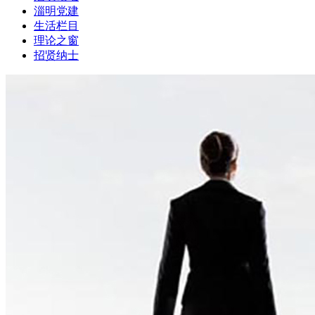
淄明党建
生活栏目
理论之窗
招贤纳士