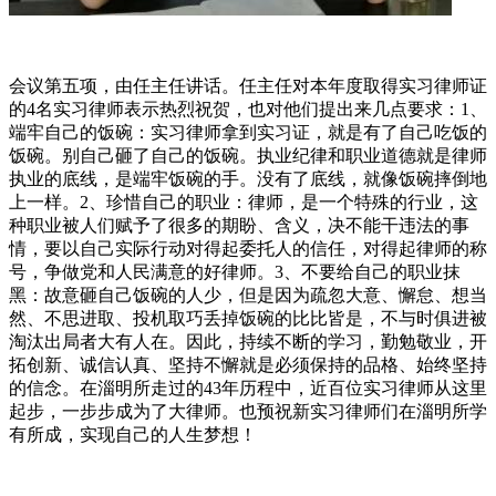
会议第五项，由任主任讲话。任主任对本年度取得实习律师证
的4名实习律师表示热烈祝贺，也对他们提出来几点要求：1、
端牢自己的饭碗：实习律师拿到实习证，就是有了自己吃饭的
饭碗。别自己砸了自己的饭碗。执业纪律和职业道德就是律师
执业的底线，是端牢饭碗的手。没有了底线，就像饭碗摔倒地
上一样。2、珍惜自己的职业：律师，是一个特殊的行业，这
种职业被人们赋予了很多的期盼、含义，决不能干违法的事
情，要以自己实际行动对得起委托人的信任，对得起律师的称
号，争做党和人民满意的好律师。3、不要给自己的职业抹
黑：故意砸自己饭碗的人少，但是因为疏忽大意、懈怠、想当
然、不思进取、投机取巧丢掉饭碗的比比皆是，不与时俱进被
淘汰出局者大有人在。因此，持续不断的学习，勤勉敬业，开
拓创新、诚信认真、坚持不懈就是必须保持的品格、始终坚持
的信念。在淄明所走过的43年历程中，近百位实习律师从这里
起步，一步步成为了大律师。也预祝新实习律师们在淄明所学
有所成，实现自己的人生梦想！