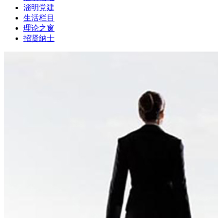
淄明党建
生活栏目
理论之窗
招贤纳士