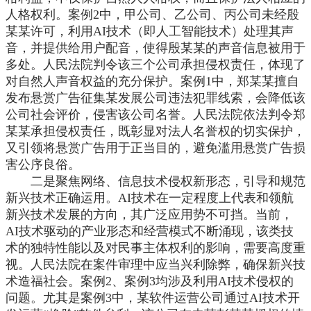
人格权利。案例
2中，甲公司、乙公司、丙公司未经殷
某某许可，利用AI技术（即人工智能技术）处理其声
音，并提供给用户配音，使得殷某某的声音信息被用于
多处。人民法院判令该三个公司承担侵权责任，体现了
对自然人声音权益的充分保护。案例1中，郑某某擅自
发布悬赏广告征集某发展公司违法犯罪线索，会降低该
公司社会评价，侵害该公司名誉。人民法院依法判令郑
某某承担侵权责任，既彰显对法人名誉权的切实保护，
又引领将悬赏广告用于正当目的，避免滥用悬赏广告损
害公序良俗。
二是聚焦网络、信息技术侵权新形态，引导和规范
新兴技术正确运用。
AI技术在一定程度上代表和领航
新兴技术发展的方向，其广泛应用势不可挡。当前，
AI技术驱动的产业形态和经营模式不断涌现，该类技
术的独特性能以及对民事主体权利的影响，需要高度重
视。人民法院在案件审理中应当兴利除弊，确保新兴技
术造福社会。案例2、案例3均涉及利用AI技术侵权的
问题。尤其是案例3中，某软件运营公司通过AI技术开