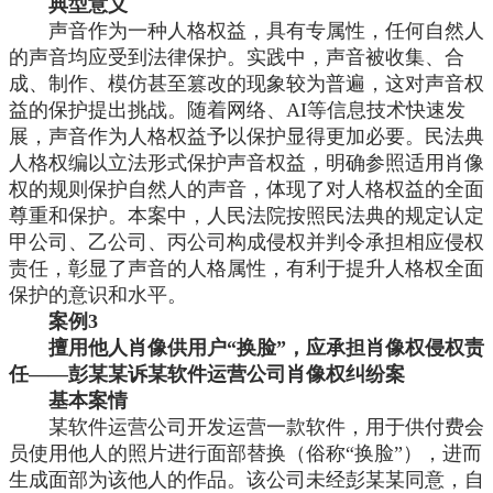
典型意义
声音作为一种人格权益，具有专属性，任何自然人
的声音均应受到法律保护。实践中，声音被收集、合
成、制作、模仿甚至篡改的现象较为普遍，这对声音权
益的保护提出挑战。随着网络、
AI等信息技术快速发
展，声音作为人格权益予以保护显得更加必要。民法典
人格权编以立法形式保护声音权益，明确参照适用肖像
权的规则保护自然人的声音，体现了对人格权益的全面
尊重和保护。本案中，人民法院按照民法典的规定认定
甲公司、乙公司、丙公司构成侵权并判令承担相应侵权
责任，彰显了声音的人格属性，有利于提升人格权全面
保护的意识和水平。
案例
3
擅用他人肖像供用户
“换脸”，应承担肖像权侵权责
任——彭某某诉某软件运营公司肖像权纠纷案
基本案情
某软件运营公司开发运营一款软件，用于供付费会
员使用他人的照片进行面部替换（俗称
“换脸”），进而
生成面部为该他人的作品。该公司未经彭某某同意，自