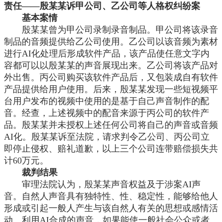
责任——殷某某诉甲公司、乙公司等人格权纠纷案
基本案情
殷某某曾为甲公司录制录音制品。甲公司将该录音
制品的音频提供给乙公司使用。乙公司以该音频为素材
进行
AI化处理后形成软件产品，该产品使任意文字内
容都可以以殷某某的声音展现出来。乙公司将该产品对
外出售。丙公司购买该软件产品后，又包装成自有软件
产品提供给用户使用。后来，殷某某发现一些短视频平
台用户发布的视频中使用的是基于自己声音制作的配
音。经查，上述视频中的配音来源于丙公司的软件产
品。殷某某并未授权上述任何公司将自己的声音或音频
AI化。殷某某诉至法院，请求判令乙公司、丙公司立
即停止侵权、赔礼道歉，以上三个公司连带赔偿损失共
计60万元。
裁判结果
审理法院认为，殷某某声音权益及于涉案
AI声
音。自然人声音具有独特性、性、稳定性，能够给他人
形成或引起一般人产生与该自然人有关的思想或感情活
动。利用AI合成的声音，如果能使一般社会公众或者