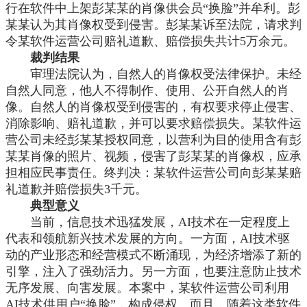
行在软件中上架彭某某的肖像供会员“换脸”并牟利。彭
某某认为其肖像权受到侵害。彭某某诉至法院，请求判
令某软件运营公司赔礼道歉、赔偿损失共计5万余元。
裁判结果
审理法院认为，自然人的肖像权受法律保护。未经
自然人同意，他人不得制作、使用、公开自然人的肖
像。自然人的肖像权受到侵害的，有权要求停止侵害、
消除影响、赔礼道歉，并可以要求赔偿损失。某软件运
营公司未经彭某某授权同意，以营利为目的使用含有彭
某某肖像的照片、视频，侵害了彭某某的肖像权，应承
担相应民事责任。终判决：某软件运营公司向彭某某赔
礼道歉并赔偿损失
3千元。
典型意义
当前，信息技术迅猛发展，
AI技术在一定程度上
代表和领航新兴技术发展的方向。一方面，AI技术驱
动的产业形态和经营模式不断涌现，为经济增添了新的
引擎，注入了强劲活力。另一方面，也要注意防止技术
无序发展、向害发展。本案中，某软件运营公司利用
AI技术供用户“换脸”，构成侵权。而且，随着这类软件