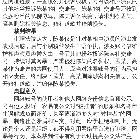
息网址链接，并置顶公开投诉模板，号召该相声演员的
其他粉丝投诉陈某的社交账号。陈某的社交账号还收到
众多粉丝的私聊辱骂。陈某诉至法院，请求判令孟某、
高某删除相关信息、赔礼道歉并赔偿损失。
裁判结果
审理法院认为，陈某仅是针对某相声演员的演出发
表观后感，后与个别粉丝发生言语争执。涉案账号借维
护相声演员声誉为由，号召其他粉丝投诉陈某社交账
号，持续对其网暴，严重侵犯陈某的名誉权。孟某、高
某作为账户的共同使用人，应当对涉案账号的行为承担
相应责任。终判决：孟某、高某删除涉案相关信息、公
开赔礼道歉，并赔偿陈某损失。
典型意义
网络账号的使用者将他人网络身份信息置顶公示、
号召他人投诉，容易使公众对
“被挂者”的形象和名誉产
生误解或负面评价，甚至逐渐演变为对“被挂者”的网
暴，制造社会矛盾和冲突。对此，应予杜绝和制止。无
论是个人还是组织，都不得利用网络平台进行诽谤、网
暴等行为。本案裁判结果有利于帮助提高公众法律意