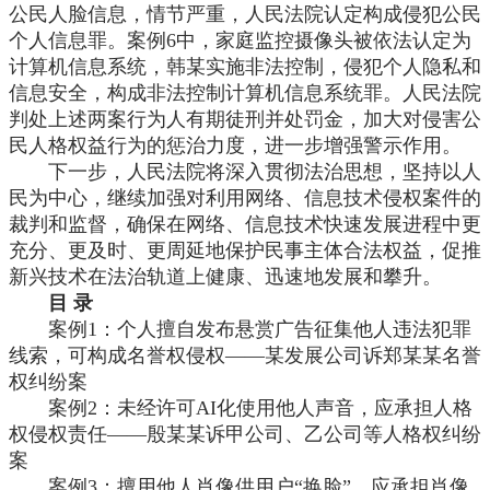
公民人脸信息，情节严重，人民法院认定构成侵犯公民
个人信息罪。案例6中，家庭监控摄像头被依法认定为
计算机信息系统，韩某实施非法控制，侵犯个人隐私和
信息安全，构成非法控制计算机信息系统罪。人民法院
判处上述两案行为人有期徒刑并处罚金，加大对侵害公
民人格权益行为的惩治力度，进一步增强警示作用。
下一步，人民法院将深入贯彻法治思想，坚持以人
民为中心，继续加强对利用网络、信息技术侵权案件的
裁判和监督，确保在网络、信息技术快速发展进程中更
充分、更及时、更周延地保护民事主体合法权益，促推
新兴技术在法治轨道上健康、迅速地发展和攀升。
目
录
案例
1：个人擅自发布悬赏广告征集他人违法犯罪
线索，可构成名誉权侵权——某发展公司诉郑某某名誉
权纠纷案
案例
2：未经许可AI化使用他人声音，应承担人格
权侵权责任——殷某某诉甲公司、乙公司等人格权纠纷
案
案例
3：擅用他人肖像供用户“换脸”，应承担肖像