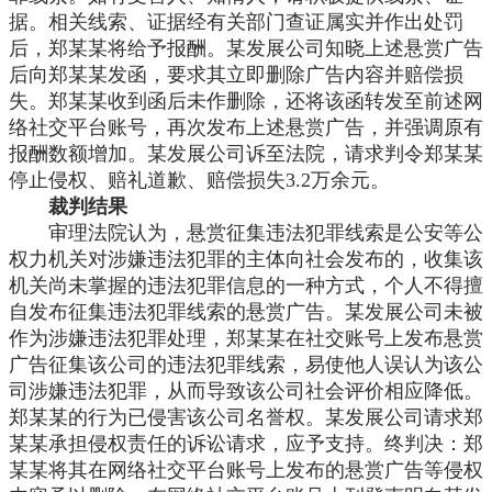
据。相关线索、证据经有关部门查证属实并作出处罚
后，郑某某将给予报酬。某发展公司知晓上述悬赏广告
后向郑某某发函，要求其立即删除广告内容并赔偿损
失。郑某某收到函后未作删除，还将该函转发至前述网
络社交平台账号，再次发布上述悬赏广告，并强调原有
报酬数额增加。某发展公司诉至法院，请求判令郑某某
停止侵权、赔礼道歉、赔偿损失
3.2万余元。
裁判结果
审理法院认为，悬赏征集违法犯罪线索是公安等公
权力机关对涉嫌违法犯罪的主体向社会发布的，收集该
机关尚未掌握的违法犯罪信息的一种方式，个人不得擅
自发布征集违法犯罪线索的悬赏广告。某发展公司未被
作为涉嫌违法犯罪处理，郑某某在社交账号上发布悬赏
广告征集该公司的违法犯罪线索，易使他人误认为该公
司涉嫌违法犯罪，从而导致该公司社会评价相应降低。
郑某某的行为已侵害该公司名誉权。某发展公司请求郑
某某承担侵权责任的诉讼请求，应予支持。终判决：郑
某某将其在网络社交平台账号上发布的悬赏广告等侵权