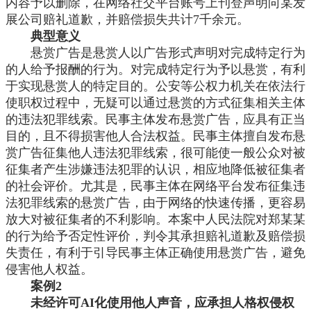
内容予以删除，在网络社交平台账号上刊登声明向某发
展公司赔礼道歉，并赔偿损失共计
7千余元。
典型意义
悬赏广告是悬赏人以广告形式声明对完成特定行为
的人给予报酬的行为。对完成特定行为予以悬赏，有利
于实现悬赏人的特定目的。公安等公权力机关在依法行
使职权过程中，无疑可以通过悬赏的方式征集相关主体
的违法犯罪线索。民事主体发布悬赏广告，应具有正当
目的，且不得损害他人合法权益。民事主体擅自发布悬
赏广告征集他人违法犯罪线索，很可能使一般公众对被
征集者产生涉嫌违法犯罪的认识，相应地降低被征集者
的社会评价。尤其是，民事主体在网络平台发布征集违
法犯罪线索的悬赏广告，由于网络的快速传播，更容易
放大对被征集者的不利影响。本案中人民法院对郑某某
的行为给予否定性评价，判令其承担赔礼道歉及赔偿损
失责任，有利于引导民事主体正确使用悬赏广告，避免
侵害他人权益。
案例
2
未经许可
AI化使用他人声音，应承担人格权侵权