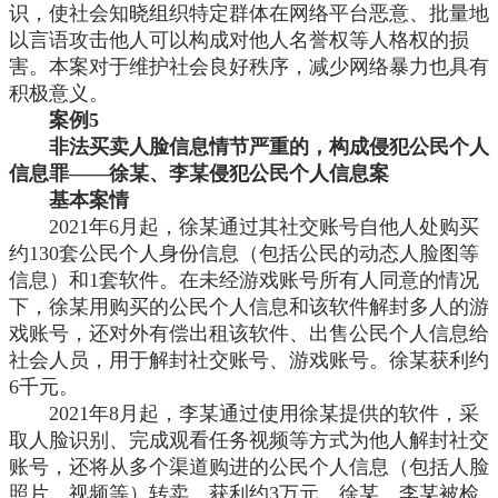
识，使社会知晓组织特定群体在网络平台恶意、批量地
以言语攻击他人可以构成对他人名誉权等人格权的损
害。本案对于维护社会良好秩序，减少网络暴力也具有
积极意义。
案例
5
非法买卖人脸信息情节严重的，构成侵犯公民个人
信息罪
——徐某、李某侵犯公民个人信息案
基本案情
2021年6月起，徐某通过其社交账号自他人处购买
约130套公民个人身份信息（包括公民的动态人脸图等
信息）和1套软件。在未经游戏账号所有人同意的情况
下，徐某用购买的公民个人信息和该软件解封多人的游
戏账号，还对外有偿出租该软件、出售公民个人信息给
社会人员，用于解封社交账号、游戏账号。徐某获利约
6千元。
2021年8月起，李某通过使用徐某提供的软件，采
取人脸识别、完成观看任务视频等方式为他人解封社交
账号，还将从多个渠道购进的公民个人信息（包括人脸
照片、视频等）转卖，获利约3万元。徐某、李某被检