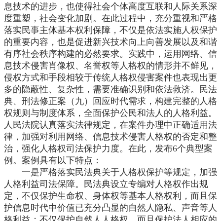
息技术的进步，也使得社会个体高度互联和人际关系深
度重塑，社会变化加剧。在此过程中，充分重视和严格
落实民事主体基本权利保障，不仅是依法实施人权保护
的重要内容，也是促进新兴技术向上向善发展以及和谐
有序社会秩序构建的必然要求。实践中，运用网络、信
息技术侵害肖像权、名誉权等人格权的情形并不鲜见，
侵权方式和手段相较于传统人格权侵害案件也表现出更
多的隐蔽性、复杂性，需要准确识别和依法救济。民法
典、刑法修正案（九）回应时代需求，构建完整的人格
权规则与制度体系，全面保护公民和法人的人格利益。
人民法院认真落实法律规定，在案件办理中正确适用法
律，加强对利用网络、信息技术侵害人格权的否定和整
治，强化人格权司法保护力度。在此，发布
6个典型案
例。案例具有以下特点：
一是严格落实民法典关于人格权保护等规定，加强
人格利益司法保障。民法典设立专编对人格权作出规
定，不仅保护生命权、身体权等基本人格权利，而且保
护信息时代中价值已充分凸显的自然人隐私、声音等人
格利益；不仅保护自然人人格权，而且保护法人相应的