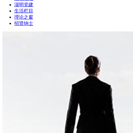
淄明党建
生活栏目
理论之窗
招贤纳士