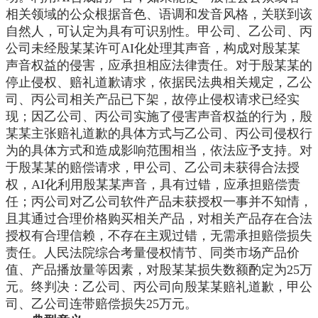
相关领域的公众根据音色、语调和发音风格，关联到该
自然人，可认定为具有可识别性。甲公司、乙公司、丙
公司未经殷某某许可AI化处理其声音，构成对殷某某
声音权益的侵害，应承担相应法律责任。对于殷某某的
停止侵权、赔礼道歉请求，依据民法典相关规定，乙公
司、丙公司相关产品已下架，故停止侵权请求已经实
现；因乙公司、丙公司实施了侵害声音权益的行为，殷
某某主张赔礼道歉的具体方式与乙公司、丙公司侵权行
为的具体方式和造成影响范围相当，依法应予支持。对
于殷某某的赔偿请求，甲公司、乙公司未获得合法授
权，AI化利用殷某某声音，具有过错，应承担赔偿责
任；丙公司对乙公司软件产品未获授权一事并不知情，
且其通过合理价格购买相关产品，对相关产品存在合法
授权有合理信赖，不存在主观过错，无需承担赔偿损失
责任。人民法院综合考量侵权情节、同类市场产品价
值、产品播放量等因素，对殷某某损失数额酌定为25万
元。终判决：乙公司、丙公司向殷某某赔礼道歉，甲公
司、乙公司连带赔偿损失25万元。