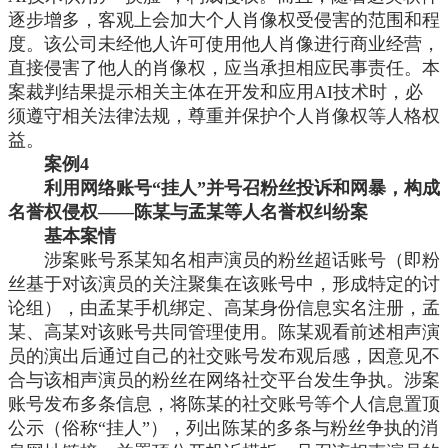
逐步增多，客观上会加大个人肖像权受侵害的范围和程
度。该公司未经他人许可使用他人肖像进行商业经营，
直接侵害了他人的肖像权，应当承担相应民事责任。本
案裁判结果提示相关主体在开发和应用AI技术时，必
须遵守相关法律法规，尊重并保护个人肖像权等人格权
益。
案例
4
利用网络账号
“挂人”并号召粉丝投诉和网暴，构成
名誉权侵权——陈某与孟某等人名誉权纠纷案
基本案情
涉案账号系某知名相声演员的粉丝超话账号（即粉
丝基于对该演员的关注聚集在该账号中，形成特定的讨
论组），由孟某手机绑定、高某身份信息实名注册，孟
某、高某对该账号共同管理使用。陈某观看前述相声演
员的演出后通过自己的社交账号发布观后感，因意见不
合与该相声演员的粉丝在网络社交平台发生争执。涉案
账号发布多条信息，将陈某的社交账号等个人信息置顶
公示（俗称
“挂人”），列出陈某的多条与粉丝争执的消