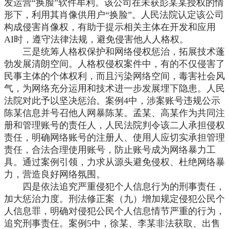
发运营“换脸”软件牟利。该公司在未获彭某某授权的情
形下，利用其肖像供用户“换脸”。人民法院认定该公司
构成侵害肖像权，有助于提示相关主体在开发和应用
AI时，遵守法律法规，避免侵害他人人格权。
三是统筹人格权保护和网络侵权惩治，拓展技术蓬
勃发展清朗空间。人格权侵权案件中，有的不仅侵害了
民事主体的个体权利，而且污染网络空间，毒害社会风
气，为网络充分运用和技术进一步发展埋下隐患。人民
法院对此予以坚决惩治。案例
4中，涉案账号违规公示
陈某信息并号召他人网暴陈某。孟某、高某作为共同注
册和管理账号的责任人，人民法院判令该二人承担侵权
责任，明确网络账号的注册人、使用人应切实承担管理
责任，合法合理使用账号，防止账号成为网络暴力工
具。通过案例引领，力求从源头避免侵权、杜绝网络暴
力，营造良好网络氛围。
四是依法追究严重侵犯个人信息行为的刑事责任，
加大惩治力度。刑法修正案（九）增加规定侵犯公民个
人信息罪，明确对侵犯公民个人信息情节严重的行为，
追究刑事责任。案例
5中，徐某、李某非法获取、出售