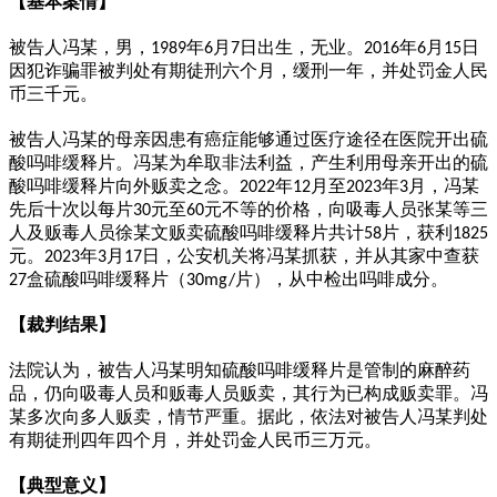
【基本案情】
被告人冯某，男，
年
月
日出生，无业。
年
月
日
1989
6
7
2016
6
15
因犯诈骗罪被判处有期徒刑六个月，缓刑一年，并处罚金人民
币三千元。
被告人冯某的母亲因患有癌症能够通过医疗途径在医院开出硫
酸吗啡缓释片。冯某为牟取非法利益，产生利用母亲开出的硫
酸吗啡缓释片向外贩卖之念。
年
月至
年
月，冯某
2022
12
2023
3
先后十次以每片
元至
元不等的价格，向吸毒人员张某等三
30
60
人及贩毒人员徐某文贩卖硫酸吗啡缓释片共计
片，获利
58
1825
元。
年
月
日，公安机关将冯某抓获，并从其家中查获
2023
3
17
盒硫酸吗啡缓释片（
片），从中检出吗啡成分。
27
30mg/
【裁判结果】
法院认为，被告人冯某明知硫酸吗啡缓释片是管制的麻醉药
品，仍向吸毒人员和贩毒人员贩卖，其行为已构成贩卖罪。冯
某多次向多人贩卖，情节严重。据此，依法对被告人冯某判处
有期徒刑四年四个月，并处罚金人民币三万元。
【典型意义】