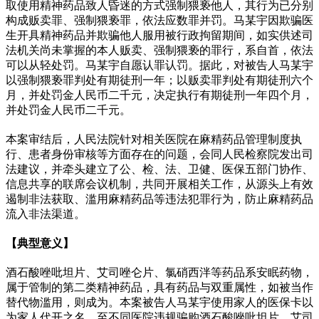
取使用精神药品致人昏迷的方式强制猥亵他人，其行为已分别
构成贩卖罪、强制猥亵罪，依法应数罪并罚。马某宇因欺骗医
生开具精神药品并欺骗他人服用被行政拘留期间，如实供述司
法机关尚未掌握的本人贩卖、强制猥亵的罪行，系自首，依法
可以从轻处罚。马某宇自愿认罪认罚。据此，对被告人马某宇
以强制猥亵罪判处有期徒刑一年；以贩卖罪判处有期徒刑六个
月，并处罚金人民币二千元，决定执行有期徒刑一年四个月，
并处罚金人民币二千元。
本案审结后，人民法院针对相关医院在麻精药品管理制度执
行、患者身份审核等方面存在的问题，会同人民检察院发出司
法建议，并牵头建立了公、检、法、卫健、医保五部门协作、
信息共享的联席会议机制，共同开展相关工作，从源头上有效
遏制非法获取、滥用麻精药品等违法犯罪行为，防止麻精药品
流入非法渠道。
【典型意义】
酒石酸唑吡坦片、艾司唑仑片、氯硝西泮等药品系安眠药物，
属于管制的第二类精神药品，具有药品与双重属性，如被当作
替代物滥用，则成为。本案被告人马某宇使用家人的医保卡以
为家人代开之名，至不同医院违规骗购酒石酸唑吡坦片、艾司