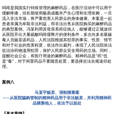
吗啡是我国实行特殊管理的麻醉药品，在医疗活动中可以用于
缓解疼痛，但长期使用极易成瘾并产生心理和生理依赖，一旦
流入非法市场，将严重危害人民群众的身体健康。本案是一起
患者亲属为牟取非法利益，而非法出售从医院购买的麻醉药品
的典型案例。冯某利用其母亲系癌症病人，能够通过正规途径
从医院开出大量硫酸吗啡缓释片的便利条件，多次向多名吸贩
毒人员贩卖该药品，人民法院根据其犯罪的事实、性质、情节
和对于社会的危害程度，依法作出裁判，体现了人民法院依法
惩治涉药物滥用犯罪，保护人民群众安全用药的立场。同时，
提醒社会公众，有医疗用途的麻醉药品、精神药品是
药
也
“
”
是
毒
，对于闲置药品不要随意处置，要选择合法合规途径处
“
”
理。
案例八
马某宇贩卖、强制猥亵案
从医院骗购管制的精神药品用于非法贩卖，并利用精神药
——
品猥亵他人，依法予以惩处
【基本案情】