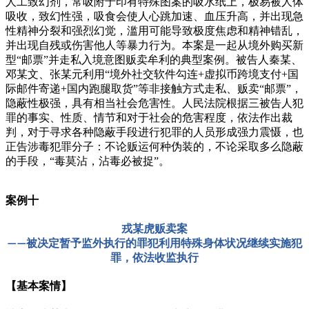
人工致幻剂，常吸附于印有特殊图案的吸水纸上，极易被人体
吸收，致幻性强，吸食会使人心跳加速、血压升高，并出现急
性精神分裂和强烈幻觉，滥用可能导致极度焦虑和精神错乱，
并出现自残或伤害他人等暴力行为。本案是一起从境外购买新
型“邮票”并走私入境意图贩卖牟利的典型案例。被告人秦某、
邓某文、张某元利用“境外社交软件勾连+虚拟币跨境支付+国
际邮件寄递+国内跑腿取货”等非接触方式走私、贩卖“邮票”，
隐蔽性极强，具有相当社会危害性。人民法院根据三被告人犯
罪的事实、性质、情节和对于社会的危害程度，依法作出裁
判，对于寻求各种隐蔽手段进行犯罪的人员形成强力震慑，也
正告涉毒犯罪分子：不论贩运何种伪装的，不论采取多么隐蔽
的手段，“毒莫沾，沾毒必被捉”。
案例十
戎某虎贩卖案
被决定暂予监外执行的罪犯利用特殊身体状况继续实施犯
——
罪，依法收监执行
【基本案情】