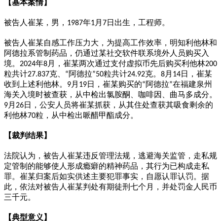
【基本案情】
被告人崔某，男，
年
月
日出生，工程师。
1987
1
7
被告人崔某自感工作压力大，为提高工作效率，明知利他林和
阿德拉系管制药品，仍通过某社交软件联系境外人员购买入
境。
年
月，崔某两次通过支付虚拟币先后购买利他林
2024
8
200
粒共计
克、
阿德拉
粒共计
克。
月
日，崔某
27.837
“
”50
24.92
8
14
收到上述利他林。
月
日，崔某购买的
阿德拉
在福建泉州
9
19
“
”
海关入境时被查获，从中检出氯胺酮、咖啡因、曲马多成分。
月
日，公安人员将崔某抓获，从其住处查获其吸食剩余的
9
26
利他林
粒，从中检出哌醋甲酯成分。
70
【裁判结果】
法院认为，被告人崔某违反管理法规，逃避海关监管，走私规
定管制的能够使人形成瘾癖的精神药品，其行为已构成走私
罪。崔某归案后如实供述主要犯罪事实，自愿认罪认罚。据
此，依法对被告人崔某判处有期徒刑七个月，并处罚金人民币
三千元。
【典型意义】