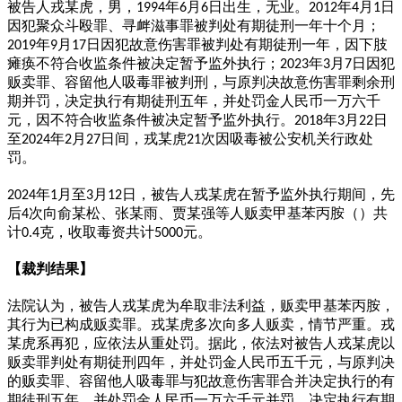
被告人戎某虎，男，
年
月
日出生，无业。
年
月
日
1994
6
6
2012
4
1
因犯聚众斗殴罪、寻衅滋事罪被判处有期徒刑一年十个月；
年
月
日因犯故意伤害罪被判处有期徒刑一年，因下肢
2019
9
17
瘫痪不符合收监条件被决定暂予监外执行；
年
月
日因犯
2023
3
7
贩卖罪、容留他人吸毒罪被判刑，与原判决故意伤害罪剩余刑
期并罚，决定执行有期徒刑五年，并处罚金人民币一万六千
元，因不符合收监条件被决定暂予监外执行。
年
月
日
2018
3
22
至
年
月
日间，戎某虎
次因吸毒被公安机关行政处
2024
2
27
21
罚。
年
月至
月
日，被告人戎某虎在暂予监外执行期间，先
2024
1
3
12
后
次向俞某松、张某雨、贾某强等人贩卖甲基苯丙胺（）共
4
计
克，收取毒资共计
元。
0.4
5000
【裁判结果】
法院认为，被告人戎某虎为牟取非法利益，贩卖甲基苯丙胺，
其行为已构成贩卖罪。戎某虎多次向多人贩卖，情节严重。戎
某虎系再犯，应依法从重处罚。据此，依法对被告人戎某虎以
贩卖罪判处有期徒刑四年，并处罚金人民币五千元，与原判决
的贩卖罪、容留他人吸毒罪与犯故意伤害罪合并决定执行的有
期徒刑五年，并处罚金人民币一万六千元并罚，决定执行有期