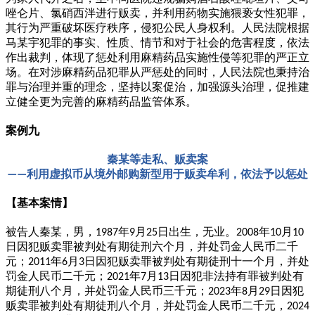
唑仑片、氯硝西泮进行贩卖，并利用药物实施猥亵女性犯罪，
其行为严重破坏医疗秩序，侵犯公民人身权利。人民法院根据
马某宇犯罪的事实、性质、情节和对于社会的危害程度，依法
作出裁判，体现了惩处利用麻精药品实施性侵等犯罪的严正立
场。在对涉麻精药品犯罪从严惩处的同时，人民法院也秉持治
罪与治理并重的理念，坚持以案促治，加强源头治理，促推建
立健全更为完善的麻精药品监管体系。
案例九
秦某等走私、贩卖案
利用虚拟币从境外邮购新型用于贩卖牟利，依法予以惩处
——
【基本案情】
被告人秦某，男，
年
月
日出生，无业。
年
月
1987
9
25
2008
10
10
日因犯贩卖罪被判处有期徒刑六个月，并处罚金人民币二千
元；
年
月
日因犯贩卖罪被判处有期徒刑十一个月，并处
2011
6
3
罚金人民币二千元；
年
月
日因犯非法持有罪被判处有
2021
7
13
期徒刑八个月，并处罚金人民币三千元；
年
月
日因犯
2023
8
29
贩卖罪被判处有期徒刑八个月，并处罚金人民币二千元，
2024