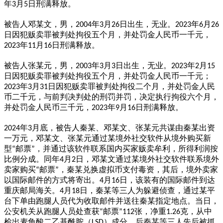
年
月
日刑满释放。
3
5
被告人邓某文，男，
年
月
日出生，无业。
年
月
2004
3
26
2023
6
26
日因犯贩卖罪被判处拘役五个月，并处罚金人民币一千元，
年
月
日刑满释放。
2023
11
16
被告人张某元，男，
年
月
日出生，无业。
年
月
2003
3
3
2023
2
15
日因犯贩卖罪被判处拘役五个月，并处罚金人民币一千元；
年
月
日因犯贩卖罪被判处拘役二个月，并处罚金人民
2023
3
31
币二千元，与前判决判处的刑罚并罚，决定执行拘役六个月，
并处罚金人民币三千元，
年
月
日刑满释放。
2023
9
16
年
月底，被告人秦某、邓某文、张某元共谋由秦某出资
2024
3
一万元，邓某文、张某元通过某境外社交软件从境外购买新
型
邮票
，并通过该软件联系国内买家贩卖牟利，所得利润按
“
”
比例分成。同年
月
日，邓某文通过某境外社交软件联系境外
4
2
卖家购买
邮票
，秦某兑换虚拟币支付毒资，其后，境外卖家
“
”
以国际邮件的方式将寄出。
月
日，该装有的国际邮件到达
4
16
重庆邮局海关。
月
日，秦某等三人为躲避侦查，通过某平
4
18
台下单由跑腿人员代为收取邮件并送往秦某指定地点。当日，
公安机关从跑腿人员处查获
邮票
张，净重
克，从中
“
”112
1.26
检出麦角酸二乙基酰胺（
）成分。后秦某等三人先后被抓
LSD