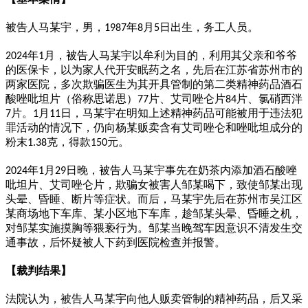
被告人马某宇，男，
年
月
日出生，务工人员。
1987
8
5
年
月，被告人马某宇以牟利为目的，利用其父亲和爷爷
2024
1
的医保卡，以为家人代开安眠药之名，先后在江苏省苏州市的
两家医院，多次欺骗医生为其开具管制的第二类精神药品酒石
酸唑吡坦片（俗称思诺思）
片、艾司唑仑片
片、氯硝西泮
77
84
片。
月
日，马某宇在明知上述精神药品可能被用于违法犯
7
1
11
罪活动的情况下，仍向杨某贩卖含有艾司唑仑和唑吡坦成分的
粉末
克，得款
元。
1.38
150
年
月
日晚，被告人马某宇事先在奶茶内添加酒石酸唑
2024
1
29
吡坦片、艾司唑仑片，欺骗女被害人邹某喝下，致使邹某出现
头晕、昏睡、断片等症状。而后，马某宇先后在苏州市吴江区
某商场地下车库、某小区地下车库，趁邹某头晕、昏睡之机，
对邹某实施摸胸等猥亵行为。邹某当晚驾车因意识不清发生交
通事故，后怀疑被人下药到医院检查并报警。
【裁判结果】
法院认为，被告人马某宇向他人贩卖管制的精神药品，后又采