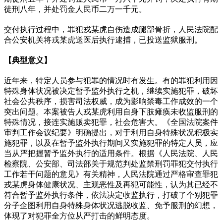
徒刑八年，并处罚金人民币二万一千元。
交付执行过程中，罪犯戎某虎自伤造成腿部骨折，人民法院配
合公安机关将戎某虎送医后执行逮捕，已投送监狱服刑。
【典型意义】
近年来，特定人员参与犯罪的情况时有发生。有的罪犯利用因
特殊身体状况被决定暂予监外执行之机，继续实施犯罪，破坏
社会公共秩序，损害司法权威，成为影响禁毒工作成效的一个
突出问题。本案被告人戎某虎利用自身下肢瘫痪未收监服刑的
特殊情况，接连实施贩卖犯罪，社会危害大。《全国法院案件
审判工作会议纪要》明确提出，对于利用自身特殊状况积极实
施犯罪，以及在暂予监外执行期间又实施犯罪的特定人员，应
当从严把握暂予监外执行的适用条件。根据《人民法院、人民
检察院、公安部、司法部关于规范判处监禁刑罚罪犯交付执行
工作若干问题的意见》有关精神，人民法院通过严格审查罪犯
戎某虎身体健康状况、主观恶性及再犯可能性，认为其已经不
符合暂予监外执行条件，依法决定收监执行，打破了个别犯罪
分子企图利用自身特殊身体状况逃脱收监、免予服刑的幻想，
体现了对犯罪全方位从严打击的鲜明态度。