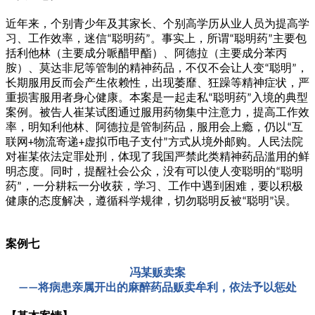
近年来，个别青少年及其家长、个别高学历从业人员为提高学
习、工作效率，迷信
聪明药
。事实上，所谓
聪明药
主要包
“
”
“
”
括利他林（主要成分哌醋甲酯）、阿德拉（主要成分苯丙
胺）、莫达非尼等管制的精神药品，不仅不会让人变
聪明
，
“
”
长期服用反而会产生依赖性，出现萎靡、狂躁等精神症状，严
重损害服用者身心健康。本案是一起走私
聪明药
入境的典型
“
”
案例。被告人崔某试图通过服用药物集中注意力，提高工作效
率，明知利他林、阿德拉是管制药品，服用会上瘾，仍以
互
“
联网
物流寄递
虚拟币电子支付
方式从境外邮购。人民法院
+
+
”
对崔某依法定罪处刑，体现了我国严禁此类精神药品滥用的鲜
明态度。同时，提醒社会公众，没有可以使人变聪明的
聪明
“
药
，一分耕耘一分收获，学习、工作中遇到困难，要以积极
”
健康的态度解决，遵循科学规律，切勿聪明反被
聪明
误。
“
”
案例七
冯某贩卖案
将病患亲属开出的麻醉药品贩卖牟利，依法予以惩处
——