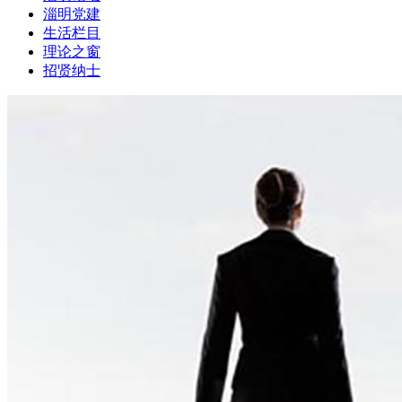
淄明党建
生活栏目
理论之窗
招贤纳士