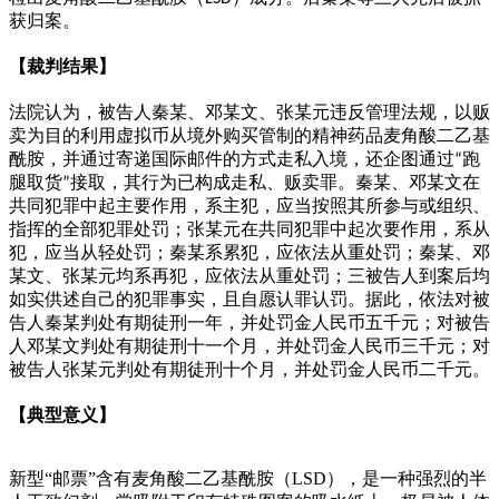
获归案。
【裁判结果】
法院认为，被告人秦某、邓某文、张某元违反管理法规，以贩
卖为目的利用虚拟币从境外购买管制的精神药品麦角酸二乙基
酰胺，并通过寄递国际邮件的方式走私入境，还企图通过
跑
“
腿取货
接取，其行为已构成走私、贩卖罪。秦某、邓某文在
”
共同犯罪中起主要作用，系主犯，应当按照其所参与或组织、
指挥的全部犯罪处罚；张某元在共同犯罪中起次要作用，系从
犯，应当从轻处罚；秦某系累犯，应依法从重处罚；秦某、邓
某文、张某元均系再犯，应依法从重处罚；三被告人到案后均
如实供述自己的犯罪事实，且自愿认罪认罚。据此，依法对被
告人秦某判处有期徒刑一年，并处罚金人民币五千元；对被告
人邓某文判处有期徒刑十一个月，并处罚金人民币三千元；对
被告人张某元判处有期徒刑十个月，并处罚金人民币二千元。
【典型意义】
新型
“邮票”含有麦角酸二乙基酰胺（LSD），是一种强烈的半