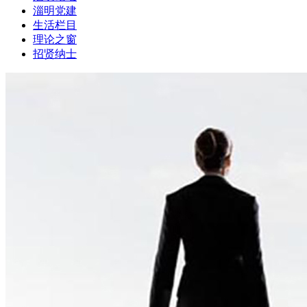
淄明党建
生活栏目
理论之窗
招贤纳士