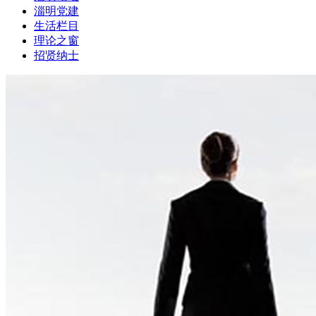
淄明党建
生活栏目
理论之窗
招贤纳士