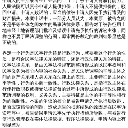
申请人的生活或者生产经营的；（二）被申请人有履行能力。
人民法院可以责令申请人提供担保，申请人不提供担保的，驳
回申请。申请人败诉的，应当赔偿被申请人因先予执行遭受的
财产损失。本案申诉中，一部分人员认为，本案原、被告之间
不是平等主体之间发生的民事法律关系，原告对于被告征用土
地未经土地管理部门批准及错误申请先予执行的诉讼主张，同
样也不属于民法调整的范围，原审两份裁定的裁判结果显然是
正确的。
界定一个行为是民事行为还是行政行为，就要看这个行为的性
质，是符合民事法律关系的特征，还是行政法律关系的特征。
民事法律关系，是由民事法律规范调整所形成的以民事权利和
民事义务为核心内容的社会关系，是民法所调整的平等主体之
间的财产关系和人身关系在法律上的表现，主要特征是主体的
平等性，行为的协商一致性。行政法律关系，是指行政主体在
行使行政职权或接受法律监督的过程中所形成的由行政法律规
范所调整的权利、义务关系，主要特征是主体的不平等性和行
为的强制性。本案的争议的核心是被告申请先予执行后败诉，
是否应该赔偿的问题。造成原告的损害结果的原因是在民事诉
讼程序中，被告错误申请民事先予执行措施所导致，与被告行
使行政管理权在实体法律依据、程序法律依据、申请内容上有
明显差别。