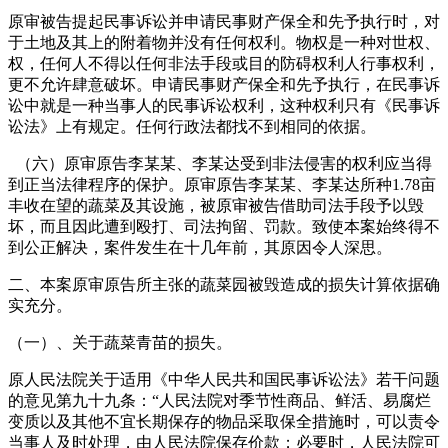
原审被告提起民事诉讼并申请民事财产保全和先予执行时，对
于土地及其上的附着物并没有任何权利。物权是一种对世权、
权，任何人不得以任何非法手段或目的防碍权利人行事权利，
更不允许肆意破坏。申请民事财产保全和先予执行，在民事诉
讼中就是一种当事人的民事诉讼权利，这种权利只有《民事诉
讼法》上有规定。任何行政法都找不到相同的依据。
（六）原审原告李某某、李某达受到非法侵害的权利应当得
到正当法律程序的保护。原审原告李某某、李某达所种1.78亩
丰收在望的蔬菜及其设施，被原审被告借助司法手段予以毁
坏，而且因此遭到殴打、司法拘留、罚款。致使本案始终得不
到公正解决，案件发生在十几年前，其原因令人深思。
二、本案原审原告所主张的蔬菜园被毁造成的损失计算依据确
实充分。
（一）、关于蔬菜青苗的损失。
原人民法院关于适用《中华人民共和国民事诉讼法》若干问题
的意见第九十九条：“人民法院对季节性商品、鲜活、易腐烂
变质以及其他不宜长期保存的物品采取保全措施时，可以责令
当事人及时处理，由人民法院保存价款；必要时，人民法院可