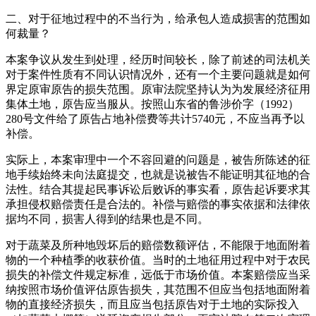
二、对于征地过程中的不当行为，给承包人造成损害的范围如
何裁量？
本案争议从发生到处理，经历时间较长，除了前述的司法机关
对于案件性质有不同认识情况外，还有一个主要问题就是如何
界定原审原告的损失范围。原审法院坚持认为为发展经济征用
集体土地，原告应当服从。按照山东省的鲁涉价字（1992）
280号文件给了原告占地补偿费等共计5740元，不应当再予以
补偿。
实际上，本案审理中一个不容回避的问题是，被告所陈述的征
地手续始终未向法庭提交，也就是说被告不能证明其征地的合
法性。结合其提起民事诉讼后败诉的事实看，原告起诉要求其
承担侵权赔偿责任是合法的。补偿与赔偿的事实依据和法律依
据均不同，损害人得到的结果也是不同。
对于蔬菜及所种地毁坏后的赔偿数额评估，不能限于地面附着
物的一个种植季的收获价值。当时的土地征用过程中对于农民
损失的补偿文件规定标准，远低于市场价值。本案赔偿应当采
纳按照市场价值评估原告损失，其范围不但应当包括地面附着
物的直接经济损失，而且应当包括原告对于土地的实际投入