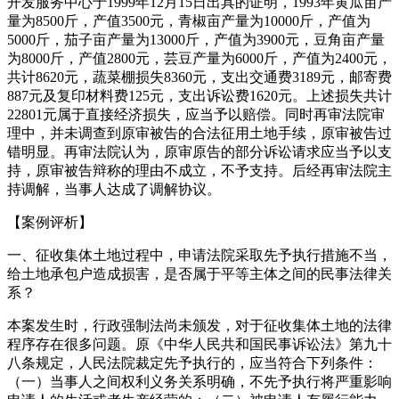
开发服务中心于1999年12月15日出具的证明，1993年黄瓜亩产
量为8500斤，产值3500元，青椒亩产量为10000斤，产值为
5000斤，茄子亩产量为13000斤，产值为3900元，豆角亩产量
为8000斤，产值2800元，芸豆产量为6000斤，产值为2400元，
共计8620元，蔬菜棚损失8360元，支出交通费3189元，邮寄费
887元及复印材料费125元，支出诉讼费1620元。上述损失共计
22801元属于直接经济损失，应当予以赔偿。同时再审法院审
理中，并未调查到原审被告的合法征用土地手续，原审被告过
错明显。再审法院认为，原审原告的部分诉讼请求应当予以支
持，原审被告辩称的理由不成立，不予支持。后经再审法院主
持调解，当事人达成了调解协议。
【案例评析】
一、征收集体土地过程中，申请法院采取先予执行措施不当，
给土地承包户造成损害，是否属于平等主体之间的民事法律关
系？
本案发生时，行政强制法尚未颁发，对于征收集体土地的法律
程序存在很多问题。原《中华人民共和国民事诉讼法》第九十
八条规定，人民法院裁定先予执行的，应当符合下列条件：
（一）当事人之间权利义务关系明确，不先予执行将严重影响