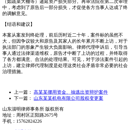
（如蔬菜大棚等）递延资产损失部分。再审法院在第二次审理
中，考虑到了原告后一部分损失，才促使各方当事人达成了终
的调解意见。
【结语和建议】
本案从案发到终处理，前后历时近二十年，案件标的虽然不
大，但因争议较大和原告及其家人的长年累月不断上访，对于
执法部门的形象产生较大负面影响。律师代理申诉后，引导当
事人通过法律渠道维权，原告才中断了上访的过程，并终取得
了各方都满意、合法的处理结果。可见，对于涉法案件引起的
上访，建立律师代理制度是处理这类社会矛盾非常必要的社会
治理措施。
上一篇：
高某某挪用资金、抽逃出资辩护案件
下一篇：
山东某某机电有限公司股权变更案
山东淄明律师事务所 版权所有
地址：周村区正阳路2675号
手机：15762824226