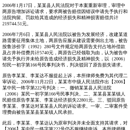
2006年1月17日，某某县人民法院对于本案重新审理，审理中
两原告增加诉讼请求，要求两被告赔偿因错误申请先予执行和
法院拘留、罚款给其造成的经济损失和精神损害赔偿共计
219744.51元。
2006年7月6日，某某县人民法院以被告为发展经济，改建某道
路需要征用集体土地，两原告应服从建设需要倒出土地，被告
按鲁涉价字（1992）280号文件规定给两原告支付占地补偿款
及占井补偿费共计5740元，两原告已经领取为由，认为被告申
请先予执行并未给原告造成经济损失及精神损失，以（2006）
邹民一初字第166号民事判决书，判决驳回了原告损失请求。
原告李某某、李某达不服提起上诉，本所律师免费为其代理二
审诉讼。2006年11月22日，某某市中级人民法院作出【2006】
某中民一终字第222号判决：一、撤销某某县人民法院
（2006）某民一初字第166号民事判决。二、某某县某某镇人
民赔偿原告李某某、李某达经济损失22801元。三、驳回原告
李某某、李某达对某某县人民的诉讼请求。一审、二审案件受
理费由被告某某县某某镇人民承担。
此后，李某某、李某达认为原审判决并未全面支持其请求，对
【2006】某中民一终字第222号仍不服继续申诉，本所律师继