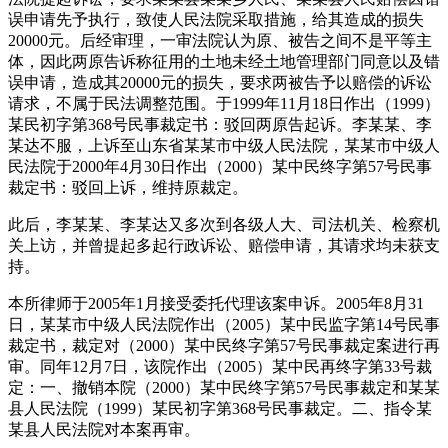
误申请先予执行，致使人民法院采取措施，给其造成的损失
20000元。后经审理，一审法院认为原、被告之间不是平等主
体，因此两原告诉称征用的土地未经土地管理部门同意以及错
误申请，造成其20000元的损失，要求两被告予以赔偿的诉讼
请求，不属于民法调整范围。于1999年11月18日作出（1999）
某民初字第368号民事裁定书：驳回两原告起诉。李某某、李
某达不服，上诉至山东省某某市中级人民法院，某某市中级人
民法院于2000年4月30日作出（2000）某中民终字第57号民事
裁定书：驳回上诉，维持原裁定。
此后，李某某、李某达又多次到各级人大、司法机关、检察机
关上访，并曾提起多起行政诉讼、赔偿申请，其请求均未获支
持。
本所律师于2005年1月接受委托代理该案申诉。2005年8月31
日，某某市中级人民法院作出（2005）某中民监字第14号民事
裁定书，裁定对（2000）某中民终字第57号民事裁定案进行再
审。同年12月7日，该院作出（2005）某中民再终字第33号裁
定：一、撤销本院（2000）某中民终字第57号民事裁定和某某
县人民法院（1999）某民初字第368号民事裁定。二、指令某
某县人民法院对本案再审。