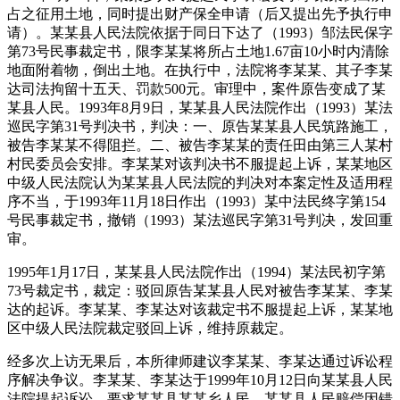
占之征用土地，同时提出财产保全申请（后又提出先予执行申
请）。某某县人民法院依据于同日下达了（1993）邹法民保字
第73号民事裁定书，限李某某将所占土地1.67亩10小时内清除
地面附着物，倒出土地。在执行中，法院将李某某、其子李某
达司法拘留十五天、罚款500元。审理中，案件原告变成了某
某县人民。1993年8月9日，某某县人民法院作出（1993）某法
巡民字第31号判决书，判决：一、原告某某县人民筑路施工，
被告李某某不得阻拦。二、被告李某某的责任田由第三人某村
村民委员会安排。李某某对该判决书不服提起上诉，某某地区
中级人民法院认为某某县人民法院的判决对本案定性及适用程
序不当，于1993年11月18日作出（1993）某中法民终字第154
号民事裁定书，撤销（1993）某法巡民字第31号判决，发回重
审。
1995年1月17日，某某县人民法院作出（1994）某法民初字第
73号裁定书，裁定：驳回原告某某县人民对被告李某某、李某
达的起诉。李某某、李某达对该裁定书不服提起上诉，某某地
区中级人民法院裁定驳回上诉，维持原裁定。
经多次上访无果后，本所律师建议李某某、李某达通过诉讼程
序解决争议。李某某、李某达于1999年10月12日向某某县人民
法院提起诉讼，要求某某县某某乡人民、某某县人民赔偿因错