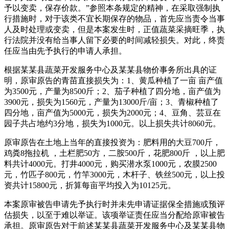
予以变卖，保存价款。”参照本条规定的精神，在采取强制执
行措施时，对于该类不宜长期保存的物品，首先应当责令当事
人及时处理或变卖，但是本案发生时，正值蔬菜采摘旺季，执
行法院并没有给当事人留下必要的时间减轻损失。对此，终责
任应当由先予执行的申请人承担。
根据某某县蔬菜开发服务中心及某某县物价事务所出具的证
明，原审原告的青苗直接损失为：1、黄瓜种植了一亩 亩产值
为3500元，产量为8500斤；2、茄子种植了四分地，亩产值为
3900元，损失为1560元，产量为13000斤/亩；3、青椒种植了
四分地，亩产值为5000元，损失为2000元；4、豆角、芸豆在
园子共占地约3分地，损失为1000元。以上损失共计8060元。
原审原告在土地上当年的直接投资为：肥料用的大豆700斤，
鸡粪8拖拉机 ，土栏肥50方，二胺500斤，花肥800斤 ，以上肥
料共计4000元。打井4000元，购买潜水泵1000元，农膜2500
元，竹匹子800元，竹竿3000元，木杆子、铁丝500元，以上投
资共计15800元，折算每亩平均投入为10125元。
本案原审被告申请先予执行时并未先申请证据保全措施或预评
估损失，以至于难以举证。该项举证责任应当分配给原审被告
承担。原审原告对于前述某某县蔬菜开发服务中心及某某县物