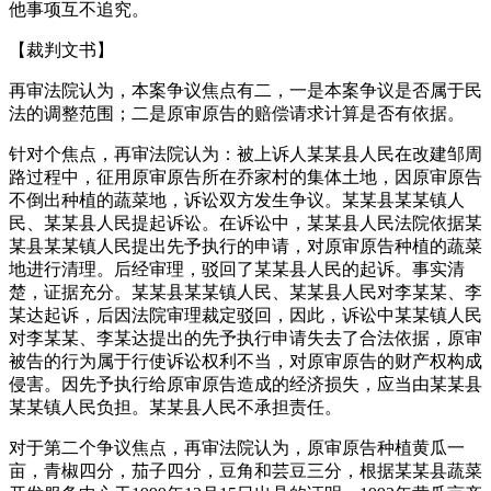
他事项互不追究。
【裁判文书】
再审法院认为，本案争议焦点有二，一是本案争议是否属于民
法的调整范围；二是原审原告的赔偿请求计算是否有依据。
针对个焦点，再审法院认为：被上诉人某某县人民在改建邹周
路过程中，征用原审原告所在乔家村的集体土地，因原审原告
不倒出种植的蔬菜地，诉讼双方发生争议。某某县某某镇人
民、某某县人民提起诉讼。在诉讼中，某某县人民法院依据某
某县某某镇人民提出先予执行的申请，对原审原告种植的蔬菜
地进行清理。后经审理，驳回了某某县人民的起诉。事实清
楚，证据充分。某某县某某镇人民、某某县人民对李某某、李
某达起诉，后因法院审理裁定驳回，因此，诉讼中某某镇人民
对李某某、李某达提出的先予执行申请失去了合法依据，原审
被告的行为属于行使诉讼权利不当，对原审原告的财产权构成
侵害。因先予执行给原审原告造成的经济损失，应当由某某县
某某镇人民负担。某某县人民不承担责任。
对于第二个争议焦点，再审法院认为，原审原告种植黄瓜一
亩，青椒四分，茄子四分，豆角和芸豆三分，根据某某县蔬菜