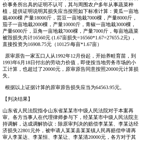
价事务所出具的证明不认可，其与周围农户多年从事蔬菜种
植，提供证明说明其损失应当按照如下标准计算：黄瓜一亩地
栽4000棵 产量18000斤，芸豆一亩地栽7000棵，产量8000斤，
茄子一亩地栽2000棵，产量10000斤，青椒一亩地栽3000棵，
产量6000斤，豆角一亩地栽7000棵，产量7000斤，每亩地蔬菜
被毁损失共计16560元 (1.67亩损失=16560*1.67=27655.2元) ，
直接投资为16908.75元（10125\每亩*1.67亩）
原审原告一家五口人从1992年12月份起，开始养畦育苗，到
1993年6月18日付出的劳动力价值，即使按当地劳务市场的小
工计算，也超过了20000元，原审原告同意按照20000元计算损
失。
根据以上证据计算的原审原告损失应当为64563.95元。
【判决结果】
山东省人民法院指令山东省某某市中级人民法院对于本案再
审。各方当事人在代理律师参与下，经某某市中级人民法院主
持调解，达成调解协议：除原审判决的赔偿李某某、李某达经
济损失22801元外，被申请人某某县某某镇人民再赔偿申请再
审人李某达、李某恒、李某让、李某清20000元，各方对于其